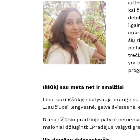
arti
kai 
deto
ilgai
cukr
šių 
plot
treč
yra 
prog
Iššūkį sau meta net ir smaližiai
Lina, kuri iššūkyje dalyvauja drauge su
„Jaučiuosi lengvesnė, galva šviesesnė, e
Diana iššūkio pradžioje patyrė nemenkų 
maloniai džiuginti: „Pradėjus valgyti gr
Vis daugiau dalyvaujančių