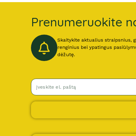
Prenumeruokite na
Skaitykite aktualius straipsnius,
renginius bei ypatingus pasiūlymus
dėžutę.