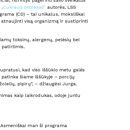
iai, norintys pagerinti savo sveikatos
 „Cukraus detoksas”
autorės, LSS
rama (CD) – tai unikalus, moksliškai
 atnaujinti visą organizmą ir sustiprinti
piamų toksinų, alergenų, pelėsių bei
 patirtimis.
supratusi, kad viso iššūkio metu galės
a patinka šiame iššūkyje – porcijų
žolelių, pipirų“, – džiaugėsi Jurga.
inimas kaip laikrodukas, odoje juntu
. „Asmeniškai man ši programa