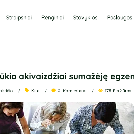
Straipsniai
Renginiai
Stovyklos
Paslaugos
ūkio akivaizdžiai sumažėję egze
pkričio
Kita
0
 Komentarai
175 Peržiūros