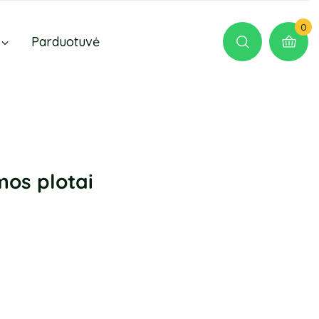
0
Parduotuvė
mos plotai