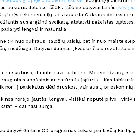
Facebook grupėje „30 dienų iššūkis“
susijungę bendraminč
s cukraus detokso iššūkį. Iššūkio dalyviai laikėsi
knygos
Grigonės rekomenacijų. Jos sukurta Cukraus detokso prog
iantis susigrąžinti sveikatą, atstatyti pažeistas ląsteles,
padaryti lengvai ir natūraliai.
ne tik nuo cukraus, saldžių vaisių, bet ir nuo maiste sle
ių medžiagų. Dalyviai dalinasi įkvepiančiais rezultatais ir
ų, suskubusių dalintis savo patirtimi. Moteris džiaugėsi 
, raugintais kopūstais ar natūraliu jogurtu. „Kas labiausi
ik nori, į patiekalus dėti druskos, įvairiausių prieskoninių 
nesinorėjo, jautėsi lengvai, visiškai nepūtė pilvo. „Viršk
ksta“, – dalinasi Jurga.
kio dalyvė Gintarė CD programos laikosi jau trečią kartą