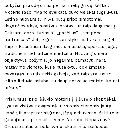
pokyčiai prasidėjo nuo pernai metų grikių iššūkio.
Moteris rašo: “Mano sveikata buvo visiškai sugriuvusi.
Lėtinis nuovargis. Ir lyg būtų gripo simptomai,
degančios akys, neaiškus protas. Ir taip daug metų.
Daktarai daro „tyrimus”, „pasėlius”, „rentgeno
nuotraukas”. Jei jie geri – kapstykis pats kaip sugebi.
Taip ir kapsčiausi daug metų: masažai, sportas, joga,
tradicinė ir netradicinė medicina. Nuovargis nėra
objektyvus požymis, jo negalima pamatyti, nėra
matavimo vieneto, kuris nusakytų, kiek žmogus
pavargęs ir ar jis neišsigalvoja, kad taip yra. Be to,
eilinio lietuvio mityba, su daug nesveiko maisto, kalnai
mėsos.”
Prisijungusi prie iššūkio moteris į jį žiūrėjo skeptiškai.
Lyg tai visiška nesąmonė. Pirmomis dienomis jautę
kančią it pragare: migrena, jėgų nebuvimas, šaltkrėtis,
galvojimas apie maistą vedė iš proto. Nepasidavė.
Grupėje sulaukė palaikymo, skatinimo, paguodos.