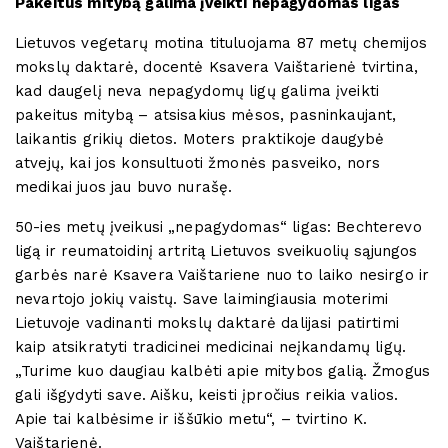
Pakeitus mitybą galima įveikti nepagydomas ligas
Lietuvos vegetarų motina tituluojama 87 metų chemijos
mokslų daktarė, docentė Ksavera Vaištarienė tvirtina,
kad daugelį neva nepagydomų ligų galima įveikti
pakeitus mitybą – atsisakius mėsos, pasninkaujant,
laikantis grikių dietos. Moters praktikoje daugybė
atvejų, kai jos konsultuoti žmonės pasveiko, nors
medikai juos jau buvo nurašę.
50-ies metų įveikusi „nepagydomas“ ligas: Bechterevo
ligą ir reumatoidinį artritą Lietuvos sveikuolių sąjungos
garbės narė Ksavera Vaištariene nuo to laiko nesirgo ir
nevartojo jokių vaistų. Save laimingiausia moterimi
Lietuvoje vadinanti mokslų daktarė dalijasi patirtimi
kaip atsikratyti tradicinei medicinai neįkandamų ligų.
„Turime kuo daugiau kalbėti apie mitybos galią. Žmogus
gali išgydyti save. Aišku, keisti įpročius reikia valios.
Apie tai kalbėsime ir iššūkio metu“, – tvirtino K.
Vaištarienė.