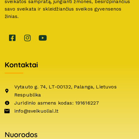
sveikatos sampratą, jungianti žmones, besirūpinančius
savo sveikata ir skleidžiančius sveikos gyvensenos
žinias.
Kontaktai
Vytauto g. 74, LT-00132, Palanga, Lietuvos
Respublika
Juridinio asmens kodas: 191616227
info@sveikuoliai.lt
Nuorodos