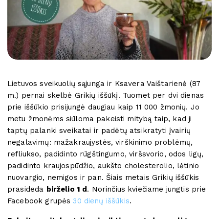
Lietuvos sveikuolių sąjunga ir Ksavera Vaištarienė (87
m.) pernai skelbė Grikių iššūkį. Tuomet per dvi dienas
prie iššūkio prisijungė daugiau kaip 11 000 žmonių. Jo
metu žmonėms siūloma pakeisti mitybą taip, kad ji
taptų palanki sveikatai ir padėtų atsikratyti įvairių
negalavimų: mažakraujystės, virškinimo problėmų,
refliukso, padidinto rūgštingumo, viršsvorio, odos ligų,
padidinto kraujospūdžio, aukšto cholesterolio, lėtinio
nuovargio, nemigos ir pan. Šiais metais Grikių iššūkis
prasideda
birželio 1 d
. Norinčius kviečiame jungtis prie
Facebook grupės
30 dienų iššūkis
.