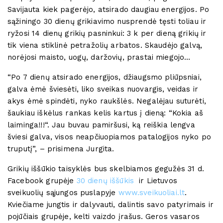
Savijauta kiek pagerėjo, atsirado daugiau energijos. Po
sąžiningo 30 dienų grikiavimo nusprendė tęsti toliau ir
ryžosi 14 dienų grikių pasninkui: 3 k per dieną grikių ir
tik viena stiklinė petražolių arbatos. Skaudėjo galvą,
norėjosi maisto, uogų, daržovių, prastai miegojo…
“Po 7 dienų atsirado energijos, džiaugsmo pliūpsniai,
galva ėmė šviesėti, liko sveikas nuovargis, veidas ir
akys ėmė spindėti, nyko raukšlės. Negalėjau suturėti,
šaukiau iškėlus rankas kelis kartus į dieną: “Kokia aš
laiminga!!!“. Jau buvau pamiršusi, ką reiškia lengva
šviesi galva, visos neapčiuopiamos patalogijos nyko po
truputį”, – prisimena Jurgita.
Grikių iššūkio taisyklės bus skelbiamos gegužės 31 d.
Facebook grupėje
30 dienų iššūkis
ir Lietuvos
sveikuolių sąjungos puslapyje
www.sveikuoliai.lt
.
Kviečiame jungtis ir dalyvauti, dalintis savo patyrimais ir
pojūčiais grupėje, kelti vaizdo įrašus. Geros vasaros