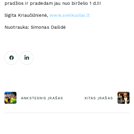
pradžios ir pradedam jau nuo birželio 1 d.!!!
Sigita Kriaučiūnienė,
www.sveikuoliai.lt
Nuotrauka: Simonas Dailidė
ANKSTESNIS ĮRAŠAS
KITAS ĮRAŠAS