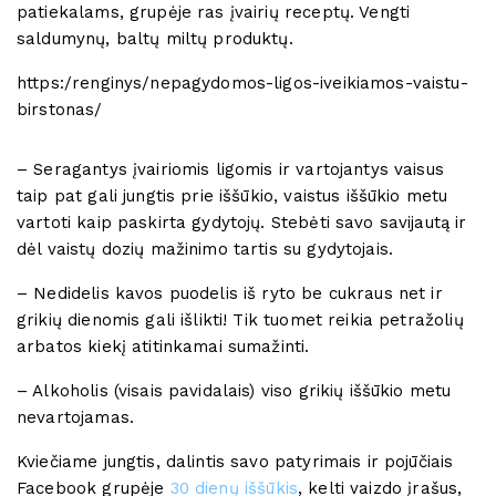
patiekalams, grupėje ras įvairių receptų. Vengti
saldumynų, baltų miltų produktų.
https:/renginys/nepagydomos-ligos-iveikiamos-vaistu-
birstonas/
– Seragantys įvairiomis ligomis ir vartojantys vaisus
taip pat gali jungtis prie iššūkio, vaistus iššūkio metu
vartoti kaip paskirta gydytojų. Stebėti savo savijautą ir
dėl vaistų dozių mažinimo tartis su gydytojais.
– Nedidelis kavos puodelis iš ryto be cukraus net ir
grikių dienomis gali išlikti! Tik tuomet reikia petražolių
arbatos kiekį atitinkamai sumažinti.
– Alkoholis (visais pavidalais) viso grikių iššūkio metu
nevartojamas.
Kviečiame jungtis, dalintis savo patyrimais ir pojūčiais
Facebook grupėje
30 dienų iššūkis
, kelti vaizdo įrašus,