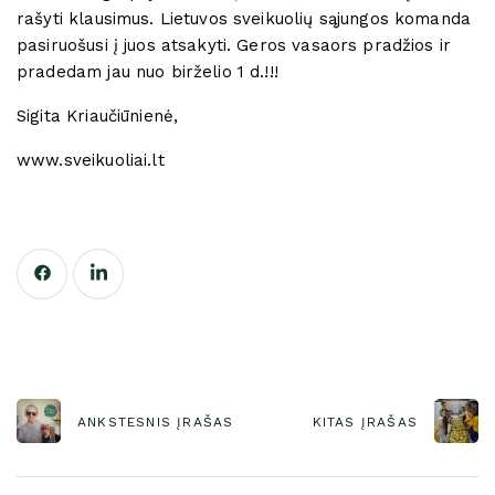
rašyti klausimus. Lietuvos sveikuolių sąjungos komanda
pasiruošusi į juos atsakyti. Geros vasaors pradžios ir
pradedam jau nuo birželio 1 d.!!!
Sigita Kriaučiūnienė,
www.sveikuoliai.lt
ANKSTESNIS ĮRAŠAS
KITAS ĮRAŠAS