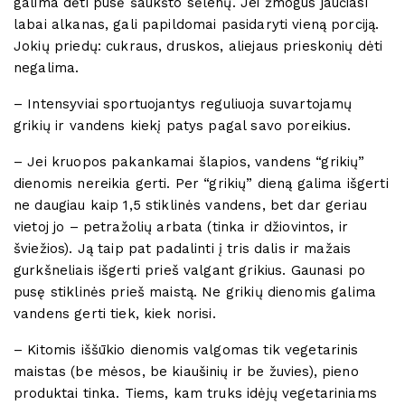
galima dėti pusė šaukšto sėlenų. Jei žmogus jaučiasi
labai alkanas, gali papildomai pasidaryti vieną porciją.
Jokių priedų: cukraus, druskos, aliejaus prieskonių dėti
negalima.
– Intensyviai sportuojantys reguliuoja suvartojamų
grikių ir vandens kiekį patys pagal savo poreikius.
– Jei kruopos pakankamai šlapios, vandens “grikių”
dienomis nereikia gerti. Per “grikių” dieną galima išgerti
ne daugiau kaip 1,5 stiklinės vandens, bet dar geriau
vietoj jo – petražolių arbata (tinka ir džiovintos, ir
šviežios). Ją taip pat padalinti į tris dalis ir mažais
gurkšneliais išgerti prieš valgant grikius. Gaunasi po
pusę stiklinės prieš maistą. Ne grikių dienomis galima
vandens gerti tiek, kiek norisi.
– Kitomis iššūkio dienomis valgomas tik vegetarinis
maistas (be mėsos, be kiaušinių ir be žuvies), pieno
produktai tinka. Tiems, kam truks idėjų vegetariniams