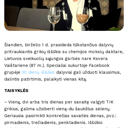
Šiandien, birželio 1 d. prasideda tūkstančius dalyvių
pritraukiantis grikių iššūkis su chemijos mokslų daktare,
Lietuvos sveikuolių sąjungos garbės nare Ksvera
Vaištariene (87 m.). Specialiai sukurtoje Facebook
grupėje
30 dienų iššūkis
dalyviai gali užduoti klausimus,
dalintis patirtimis, palaikyti vienas kitą.
TAISYKLĖS
– Vieną, dvi arba tris dienas per savaitę valgyti TIK
grikius, galima užsiberti vieną-du šaukštus sėlenų.
Geriausia pasirinkti konkrečias savaitės dienas, pvz.:
pirmadienis, trečiadienis, penktadienis. Iššūkio