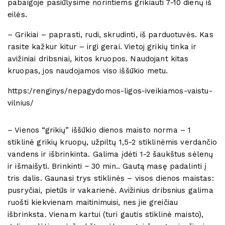
pabaigoje pasiūlysime norintiems grikiauti 7-10 dienų iš
eilės.
– Grikiai – paprasti, rudi, skrudinti, iš parduotuvės. Kas
rasite kažkur kitur – irgi gerai. Vietoj grikių tinka ir
avižiniai dribsniai, kitos kruopos. Naudojant kitas
kruopas, jos naudojamos viso iššūkio metu.
https:/renginys/nepagydomos-ligos-iveikiamos-vaistu-
vilnius/
– Vienos “grikių” iššūkio dienos maisto norma – 1
stiklinė grikių kruopų, užpiltų 1,5-2 stiklinėmis verdančio
vandens ir išbrinkinta. Galima įdėti 1-2 šaukštus sėlenų
ir išmaišyti. Brinkinti ~ 30 min.. Gautą masę padalinti į
tris dalis. Gaunasi trys stiklinės – visos dienos maistas:
pusryčiai, pietūs ir vakarienė. Avižinius dribsnius galima
ruošti kiekvienam maitinimuisi, nes jie greičiau
išbrinksta. Vienam kartui (turi gautis stiklinė maisto),