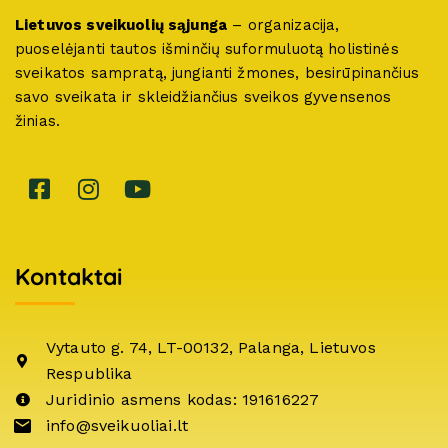
Lietuvos sveikuolių sąjunga
– organizacija,
puoselėjanti tautos išminčių suformuluotą holistinės
sveikatos sampratą, jungianti žmones, besirūpinančius
savo sveikata ir skleidžiančius sveikos gyvensenos
žinias.
Kontaktai
Vytauto g. 74, LT-00132, Palanga, Lietuvos
Respublika
Juridinio asmens kodas: 191616227
info@sveikuoliai.lt