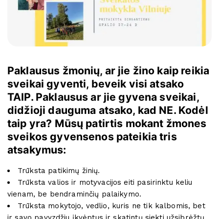
Paklausus žmonių, ar jie žino kaip reikia
sveikai gyventi, beveik visi atsako
TAIP. Paklausus ar jie gyvena sveikai,
didžioji dauguma atsako, kad NE. Kodėl
taip yra? Mūsų patirtis mokant žmones
sveikos gyvensenos pateikia tris
atsakymus:
Trūksta patikimų žinių.
Trūksta valios ir motyvacijos eiti pasirinktu keliu
vienam, be bendraminčių palaikymo.
Trūksta mokytojo, vedlio, kuris ne tik kalbomis, bet
ir savo pavyzdžiu įkvėptus ir skatintų siekti užsibrėžtų