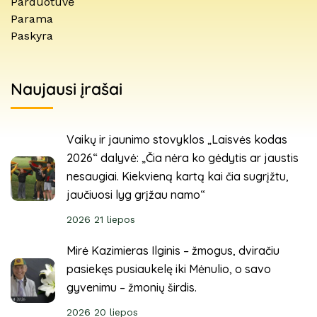
Parduotuvė
Parama
Paskyra
Naujausi įrašai
Vaikų ir jaunimo stovyklos „Laisvės kodas
2026“ dalyvė: „Čia nėra ko gėdytis ar jaustis
nesaugiai. Kiekvieną kartą kai čia sugrįžtu,
jaučiuosi lyg grįžau namo“
2026 21 liepos
Mirė Kazimieras Ilginis – žmogus, dviračiu
pasiekęs pusiaukelę iki Mėnulio, o savo
gyvenimu – žmonių širdis.
2026 20 liepos