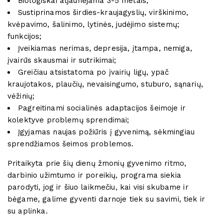
Biologiškai atjaunėjama 3-5 metais;
Sustiprinamos širdies-kraujagyslių, virškinimo,
kvėpavimo, šalinimo, lytinės, judėjimo sistemų;
funkcijos;
Įveikiamas nerimas, depresija, įtampa, nemiga,
įvairūs skausmai ir sutrikimai;
Greičiau atsistatoma po įvairių ligų, ypač
kraujotakos, plaučių, nevaisingumo, stuburo, sąnarių,
vėžinių;
Pagreitinami socialinės adaptacijos šeimoje ir
kolektyve problemų sprendimai;
Įgyjamas naujas požiūris į gyvenimą, sėkmingiau
sprendžiamos šeimos problemos.
Pritaikyta prie šių dienų žmonių gyvenimo ritmo,
darbinio užimtumo ir poreikių, programa siekia
parodyti, jog ir šiuo laikmečiu, kai visi skubame ir
bėgame, galime gyventi darnoje tiek su savimi, tiek ir
su aplinka.