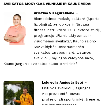
SVEIKATOS MOKYKLAS VILNIUJE IR KAUNE VEDA
:
Kristina Visagurskienė
–
Biomedicinos mokslų daktarė (Sporto
fiziologija), aerobikos ir Nirvana
fitness instruktorė. LSU lektorė studijų
programoje „Fizinis aktyvumas ir
visuomenės sveikata“, Kauno rajono
Savivaldybės Bendruomenės
sveikatos tarybos narė, Lietuvos
sveikuolių sąjungos Valdybos narė,
Kauno jungtinio sveikatos klubo pirmininkė.
Lukrecija Augustaitytė
–
Lietuvos sveikuolių sąjungos
viceprezidentė, buvusi
profesionali sportininkė, trenerė,
sveikos gyvensenos