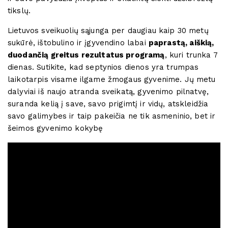
tikslų.
Lietuvos sveikuolių sąjunga per daugiau kaip 30 metų
sukūrė, ištobulino ir įgyvendino labai
paprastą, aiškią,
duodančią greitus rezultatus programą
, kuri trunka 7
dienas. Sutikite, kad septynios dienos yra trumpas
laikotarpis visame ilgame žmogaus gyvenime. Jų metu
dalyviai iš naujo atranda sveikatą, gyvenimo pilnatvę,
suranda kelią į save, savo prigimtį ir vidų, atskleidžia
savo galimybes ir taip pakeičia ne tik asmeninio, bet ir
šeimos gyvenimo kokybę