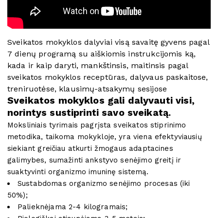
Sveikatos mokyklos dalyviai visą savaitę gyvens pagal
7 dienų programą su aiškiomis instrukcijomis ką,
kada ir kaip daryti, mankštinsis, maitinsis pagal
sveikatos mokyklos receptūras, dalyvaus paskaitose,
treniruotėse, klausimų-atsakymų sesijose
Sveikatos mokyklos gali dalyvauti visi,
norintys sustiprinti savo sveikatą.
Moksliniais tyrimais pagrįsta sveikatos stiprinimo
metodika, taikoma mokykloje, yra viena efektyviausių
siekiant greičiau atkurti žmogaus adaptacines
galimybes, sumažinti ankstyvo senėjimo greitį ir
suaktyvinti organizmo imuninę sistemą.
Sustabdomas organizmo senėjimo procesas (iki
50%);
Palieknėjama 2-4 kilogramais;