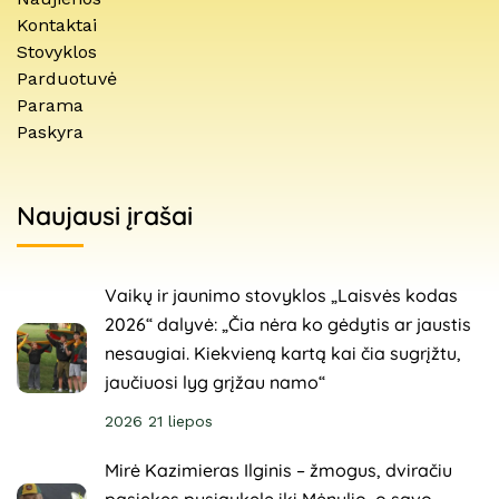
Kontaktai
Stovyklos
Parduotuvė
Parama
Paskyra
Naujausi įrašai
Vaikų ir jaunimo stovyklos „Laisvės kodas
2026“ dalyvė: „Čia nėra ko gėdytis ar jaustis
nesaugiai. Kiekvieną kartą kai čia sugrįžtu,
jaučiuosi lyg grįžau namo“
2026 21 liepos
Mirė Kazimieras Ilginis – žmogus, dviračiu