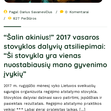
Pagal 
Darius Savanevičius
0
 Komentarai
827 Peržiūros
“Šalin akinius!” 2017 vasaros
stovyklos dalyvių atsiliepimai:
“Ši stovykla yra vienas
nuostabiausių mano gyvenimo
įvykių”
2017 m. rugpjūčio mėnesį vyko Lietuvos sveikuolių
sąjungos organizuota regėjimo atstatymo stovykla.
Stovyklos dalyviai dalinasi savo patirtimi, įspūdžiais ir
pasiektais rezultatais. Regėjimo atstatymo praktikos
veikia! *** Labai gerai praleistas laikas. […]