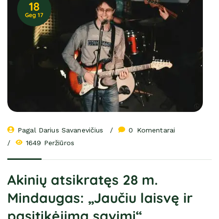
18
Geg 17
Pagal 
Darius Savanevičius
0
 Komentarai
1649 Peržiūros
Akinių atsikratęs 28 m.
Mindaugas: „Jaučiu laisvę ir
pasitikėjimą savimi“