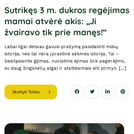
Sutrikęs 3 m. dukros regėjimas
mamai atvėrė akis: „Ji
žvairavo tik prie manęs!“
Labai ilgai delsiau gavusi prašymą pasidalinti mūsų
istorija, nes tai nėra įprastinė sėkmės istorija. Tai –
besitęsiantis gijimas, nuolatinis ėjimas link pagerėjimo,
su daug žingsnelių atgal ir atsitiesimais eiti pirmyn. […]
Skaityti Toliau