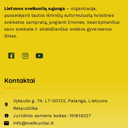
Lietuvos sveikuolių sąjunga
– organizacija,
puoselėjanti tautos išminčių suformuluotą holistinės
sveikatos sampratą, jungianti žmones, besirūpinančius
savo sveikata ir skleidžiančius sveikos gyvensenos
žinias.
Kontaktai
Vytauto g. 74, LT-00132, Palanga, Lietuvos
Respublika
Juridinio asmens kodas: 191616227
info@sveikuoliai.lt