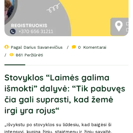
Pagal 
Darius Savanevičius
0
 Komentarai
861 Peržiūrėti
Stovyklos “Laimės galima
išmokti” dalyvė: “Tik pabuvęs
čia gali suprasti, kad žemė
irgi yra rojus“
„Išvykstu po stovyklos su liūdesiu, kad baigėsi ši
intensyvi, kupina žinių, staigmenų ir žinių savaitė.