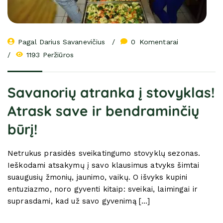
Pagal 
Darius Savanevičius
0
 Komentarai
1193 Peržiūros
Savanorių atranka į stovyklas!
Atrask save ir bendraminčių
būrį!
Netrukus prasidės sveikatingumo stovyklų sezonas.
Ieškodami atsakymų į savo klausimus atvyks šimtai
suaugusių žmonių, jaunimo, vaikų. O išvyks kupini
entuziazmo, noro gyventi kitaip: sveikai, laimingai ir
suprasdami, kad už savo gyvenimą […]