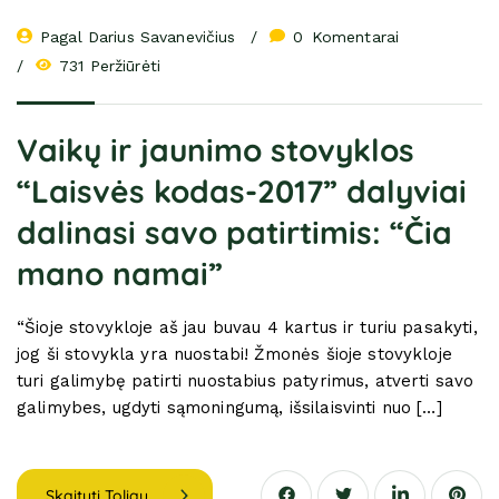
Pagal 
Darius Savanevičius
0
 Komentarai
731 Peržiūrėti
Vaikų ir jaunimo stovyklos
“Laisvės kodas-2017” dalyviai
dalinasi savo patirtimis: “Čia
mano namai”
“Šioje stovykloje aš jau buvau 4 kartus ir turiu pasakyti,
jog ši stovykla yra nuostabi! Žmonės šioje stovykloje
turi galimybę patirti nuostabius patyrimus, atverti savo
galimybes, ugdyti sąmoningumą, išsilaisvinti nuo […]
Skaityti Toliau