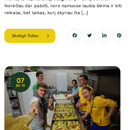
Norėčiau dar pabūti, nors namuose laukia šeima ir kiti
reikalai, bet laikas, kurį skyriau čia […]
Skaityti Toliau
07
Bir 19