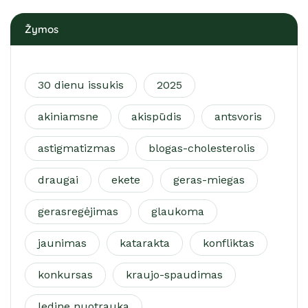
Žymos
30 dienu issukis
2025
akiniamsne
akispūdis
antsvoris
astigmatizmas
blogas-cholesterolis
draugai
ekete
geras-miegas
gerasregėjimas
glaukoma
jaunimas
katarakta
konfliktas
konkursas
kraujo-spaudimas
ledine nuotrauka