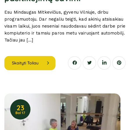
Esu Mindaugas Mitkevičius, gyvenu Vilniuje, dirbu
programuotoju. Dar negaliu teigti, kad akinių atsisakiau
visam laikui, juos neseniai naudodavau sėdint darbe prie
kompiuterio ir tamsiu paros metu vairuojant automobilį.
Tačiau jau […]
Skaityti Toliau
23
Bal 17