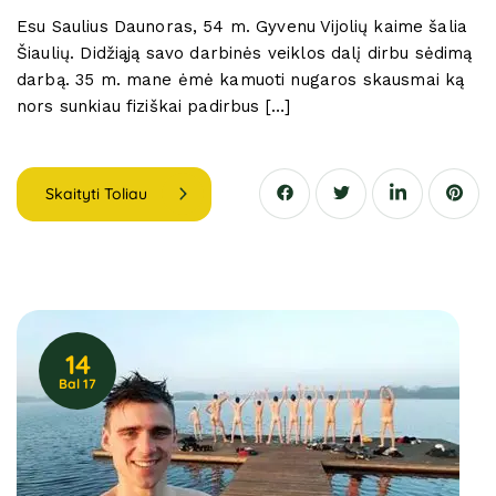
Esu Saulius Daunoras, 54 m. Gyvenu Vijolių kaime šalia
Šiaulių. Didžiąją savo darbinės veiklos dalį dirbu sėdimą
darbą. 35 m. mane ėmė kamuoti nugaros skausmai ką
nors sunkiau fiziškai padirbus […]
Skaityti Toliau
14
Bal 17