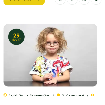
29
Geg 17
Pagal 
Darius Savanevičius
0
 Komentarai