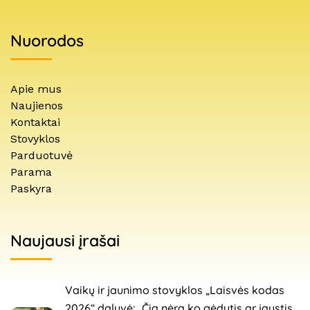
Nuorodos
Apie mus
Naujienos
Kontaktai
Stovyklos
Parduotuvė
Parama
Paskyra
Naujausi įrašai
Vaikų ir jaunimo stovyklos „Laisvės kodas
2026“ dalyvė: „Čia nėra ko gėdytis ar jaustis