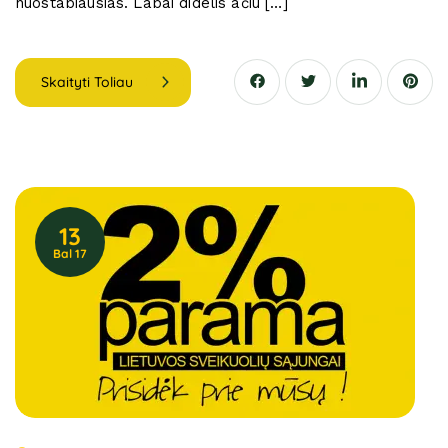
nuostabiausias. Labai didelis ačiū […]
Skaityti Toliau
13
Bal 17