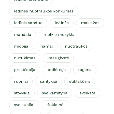
ledines nuotraukos konkursas
ledinis vanduo
ledinės
makiažas
mandala
melkio mokykla
miopija
namai
nuotraukos
nutukimas
Paauglystė
presbiopija
puikirega
ragena
ruoniai
santykiai
stiklakūnis
stovykla
sveikamityba
sveikata
sveikuoliai
tinklainė