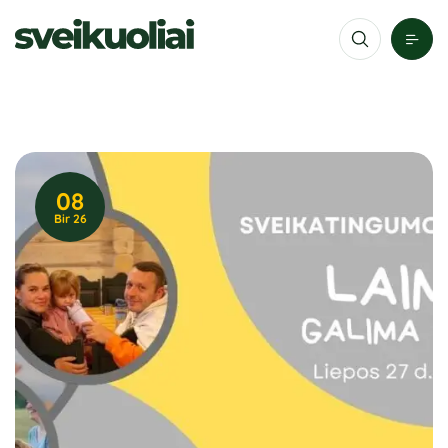
08
Bir 26