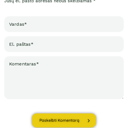
Jūsų el. pašto adresas nebus skelbiamas *
Paskelbti Komentarą