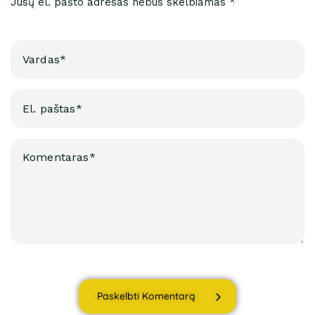
Jūsų el. pašto adresas nebus skelbiamas *
Paskelbti Komentarą