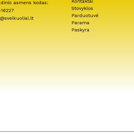
Kontaktai
idinio asmens kodas:
Stovyklos
616227
Parduotuvė
@sveikuoliai.lt
Parama
Paskyra