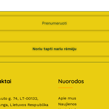
Prenumeruoti
Noriu tapti nariu rėmėju
ktai
Nuorodos
Apie mus
auto g. 74, LT-00132,
Naujienos
anga, Lietuvos Respublika