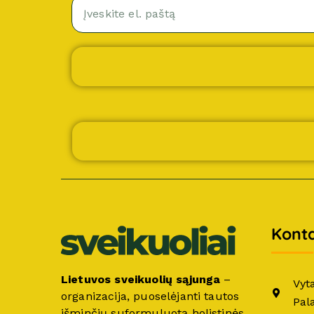
Konta
Lietuvos sveikuolių sąjunga
–
Vyt
organizacija, puoselėjanti tautos
Pal
išminčių suformuluotą holistinės