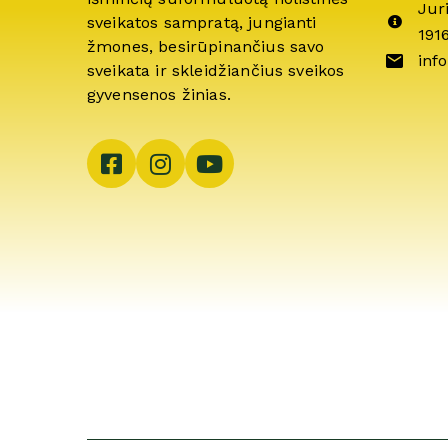
Jur
sveikatos sampratą, jungianti
191
žmones, besirūpinančius savo
info
sveikata ir skleidžiančius sveikos
gyvensenos žinias.