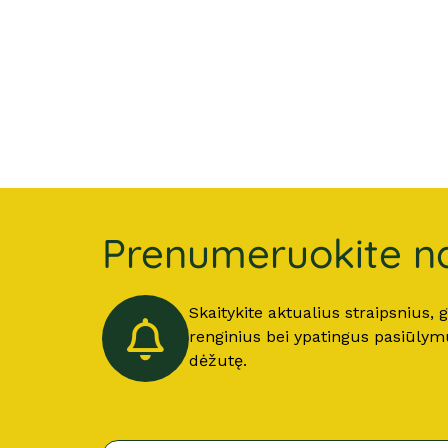
Prenumeruokite na
Skaitykite aktualius straipsnius,
renginius bei ypatingus pasiūlymus
dėžutę.