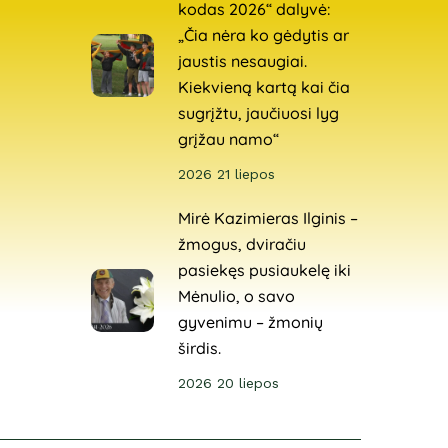
kodas 2026“ dalyvė:
„Čia nėra ko gėdytis ar
jaustis nesaugiai.
Kiekvieną kartą kai čia
sugrįžtu, jaučiuosi lyg
grįžau namo“
2026 21 liepos
Mirė Kazimieras Ilginis –
žmogus, dviračiu
pasiekęs pusiaukelę iki
Mėnulio, o savo
gyvenimu – žmonių
širdis.
2026 20 liepos