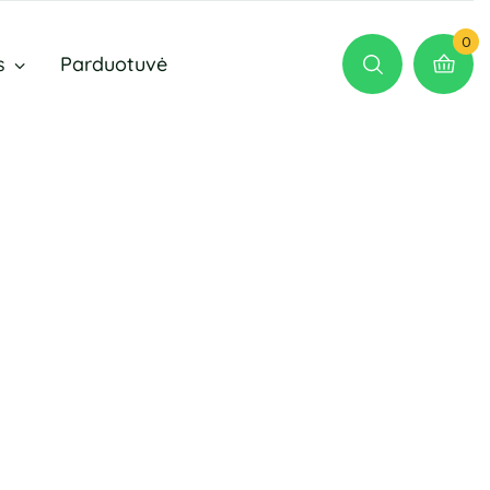
0
s
Parduotuvė