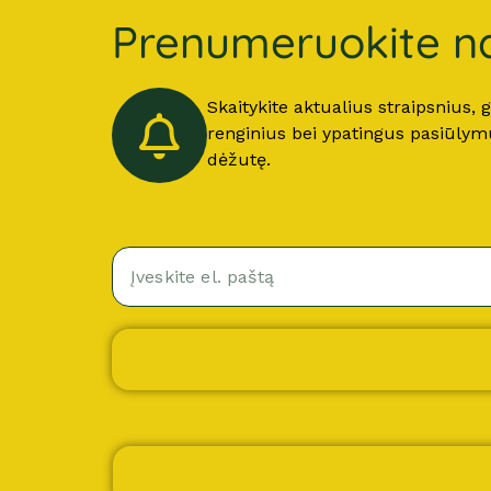
Prenumeruokite na
Skaitykite aktualius straipsnius,
renginius bei ypatingus pasiūlymus
dėžutę.