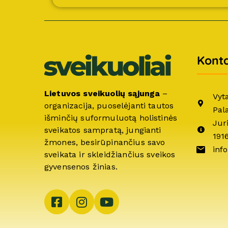
Konta
Lietuvos sveikuolių sąjunga
–
Vyt
organizacija, puoselėjanti tautos
Pal
išminčių suformuluotą holistinės
Jur
sveikatos sampratą, jungianti
191
žmones, besirūpinančius savo
info
sveikata ir skleidžiančius sveikos
gyvensenos žinias.