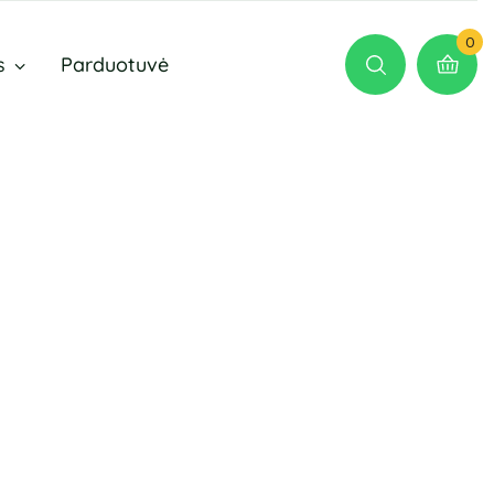
0
s
Parduotuvė