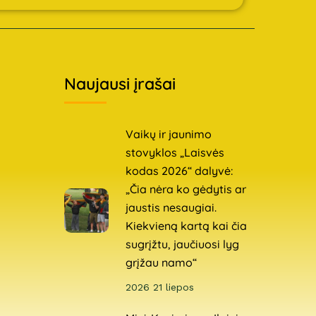
Naujausi įrašai
Vaikų ir jaunimo
stovyklos „Laisvės
kodas 2026“ dalyvė:
„Čia nėra ko gėdytis ar
jaustis nesaugiai.
Kiekvieną kartą kai čia
sugrįžtu, jaučiuosi lyg
grįžau namo“
2026 21 liepos