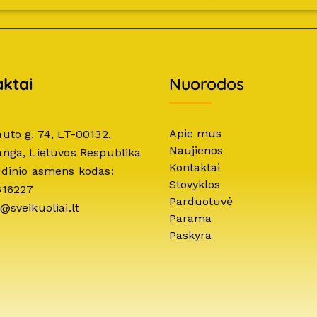
ktai
Nuorodos
Apie mus
auto g. 74, LT-00132,
Naujienos
anga, Lietuvos Respublika
Kontaktai
idinio asmens kodas:
Stovyklos
616227
Parduotuvė
@sveikuoliai.lt
Parama
Paskyra