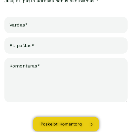
Jūsų el. pašto adresas nebus skelbiamas *
Paskelbti Komentarą