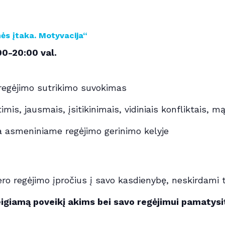
s įtaka. Motyvacija“
00-20:00 val.
 regėjimo sutrikimo suvokimas
imis, jausmais, įsitikinimais, vidiniais konfliktais, 
a asmeniniame regėjimo gerinimo kelyje
ero regėjimo įpročius į savo kasdienybę, neskirdami
eigiamą poveikį akims bei savo regėjimui pamatysit