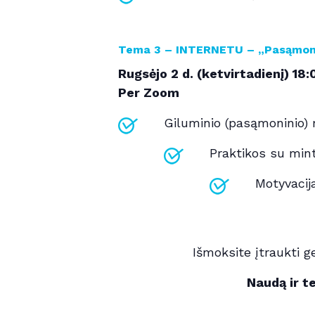
Tema 3 – INTERNETU – „Pasąmonė
Rugsėjo 2 d. (ketvirtadienį)
18:
Per Zoom
Giluminio (pasąmoninio)
Praktikos su mint
Motyvacij
Išmoksite įtraukti g
Naudą ir t