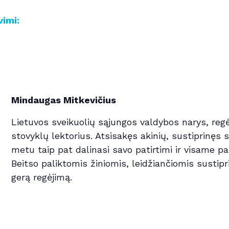
vimi:
Mindaugas Mitkevičius
Lietuvos sveikuolių sąjungos valdybos narys, regė
stovyklų lektorius. Atsisakęs akinių, sustiprinęs
metu taip pat dalinasi savo patirtimi ir visame p
Beitso paliktomis žiniomis, leidžiančiomis sustipri
gerą regėjimą.