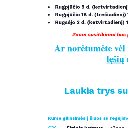
Rugpjūčio 5 d. (ketvirtadienį
Rugpjūčio 18 d. (trečiadienį)
Rugsėjo 2 d. (ketvirtadienį) 
Zoom susitikimai bus į
Ar norėtumėte vėl m
lęšių
Laukia trys su
Kurse gilinsimės į šiuos su regėji
Fizinis lygmuo
– kūnas