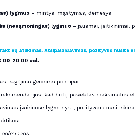
as) lygmuo
– mintys, mąstymas, dėmesys
s (nesąmoningas) lygmuo
– jausmai, įsitikinimai, p
raktikų atlikimas. Atsipalaidavimas, pozityvus nusitei
8
:00-20:00 val.
s, regėjimo gerinimo principai
o rekomendacijos, kad būtų pasiektas maksimalus e
davimas įvairiuose lygmenyse, pozityvaus nusiteikim
aktikos:
palmingas
;