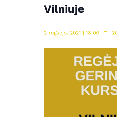
Vilniuje
-
2 rugsėjo, 2021 | 18:00
2