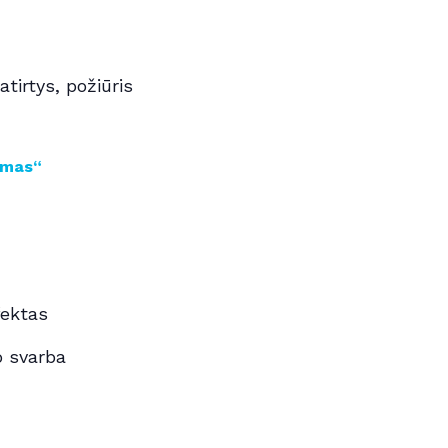
atirtys, požiūris
kimas
“
fektas
o svarba