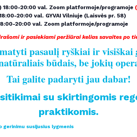
) 18:00-20:00 val.
Zoom platformoje/programoje
 18:00-20:00 val.
GYVAI Vilniuje (Laisvės pr. 58)
18:00-20:00 val.
Zoom platformoje/programoje
rašomi ir pasiekiami peržiūrai kelias savaites po tie
atyti pasaulį ryškiai ir visiškai
natūraliais būdais, be jokių oper
Tai galite padaryti jau dabar!
sitikimai su skirtingomis re
praktikomis.
mo gerinimu susijusius lygmenis