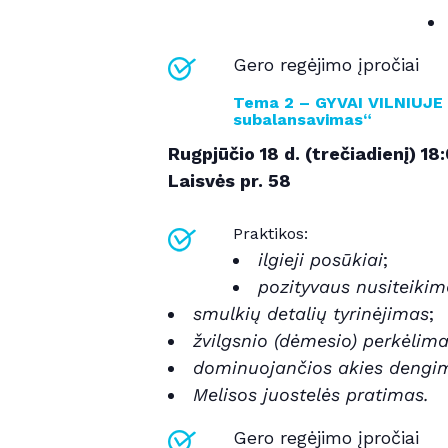
Gero regėjimo įpročiai
Tema 2 – GYVAI VILNIUJE – 
subalansavimas“
Rugpjūčio 18 d. (trečiadienį)
18
Laisvės pr. 58
Praktikos:
ilgieji posūkiai
;
pozityvaus nusiteikim
smulkių detalių tyrinėjimas
;
žvilgsnio (dėmesio) perkėlima
dominuojančios akies dengi
Melisos juostelės pratimas.
Gero regėjimo įpročiai