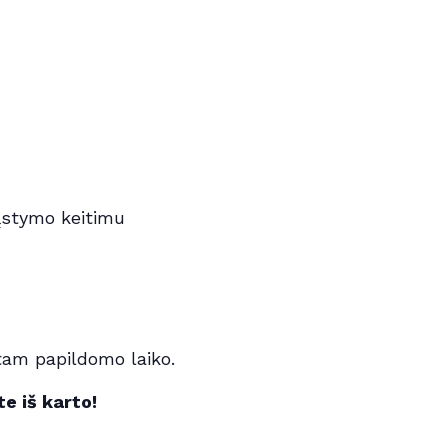
mąstymo keitimu
 tam papildomo laiko.
e iš karto!