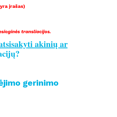
(yra įrašas)
sioginės transliacijos.
atsisakyti akinių ar
acijų?
gėjimo gerinimo