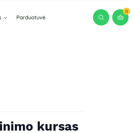
0
s
Parduotuvė
inimo kursas