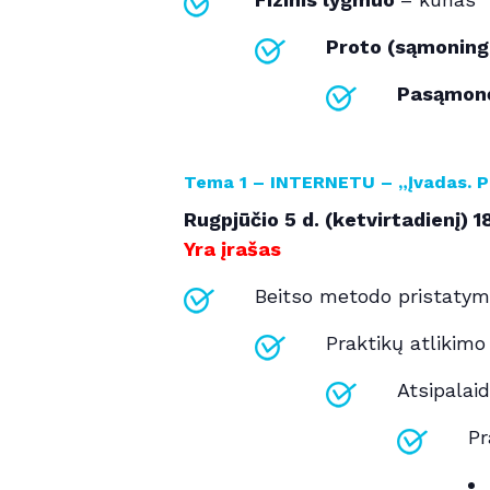
Proto (sąmoning
Pasąmonė
Tema 1 – INTERNETU – „Įvadas.
P
Rugpjūčio 5 d. (ketvirtadienį) 1
Yra įrašas
Beitso metodo pristatyma
Praktikų atlikim
Atsipalai
Pr