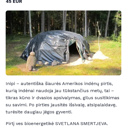
45 EUR
Inipi – autentiška šiaurės Amerikos indėnų pirtis,
kurią indėnai naudoja jau tūkstančius metų, tai –
tikras kūno ir dvasios apsivalymas, gilus susitikimas
su savimi. Po pirties jausitės išsivalę, atsipalaidavę,
turėsite daugiau jėgos gyventi.
Pirtį ves bioenergetikė SVETLANA SMERTJEVA.