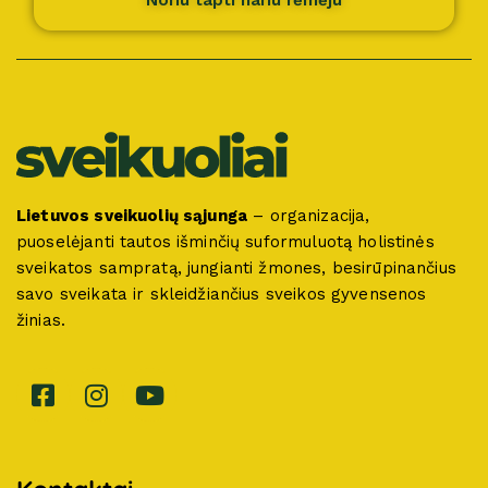
Noriu tapti nariu rėmėju
Lietuvos sveikuolių sąjunga
– organizacija,
puoselėjanti tautos išminčių suformuluotą holistinės
sveikatos sampratą, jungianti žmones, besirūpinančius
savo sveikata ir skleidžiančius sveikos gyvensenos
žinias.