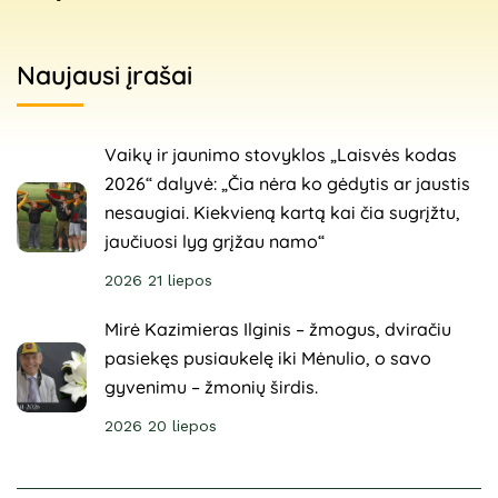
Naujausi įrašai
Vaikų ir jaunimo stovyklos „Laisvės kodas
2026“ dalyvė: „Čia nėra ko gėdytis ar jaustis
nesaugiai. Kiekvieną kartą kai čia sugrįžtu,
jaučiuosi lyg grįžau namo“
2026 21 liepos
Mirė Kazimieras Ilginis – žmogus, dviračiu
pasiekęs pusiaukelę iki Mėnulio, o savo
gyvenimu – žmonių širdis.
2026 20 liepos