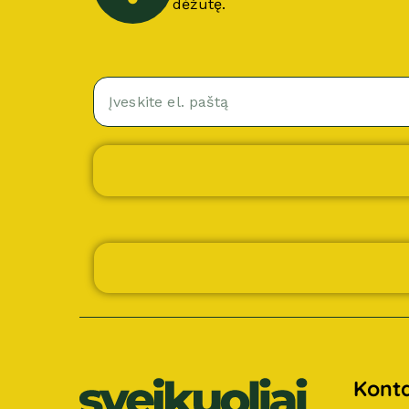
dėžutę.
Konta