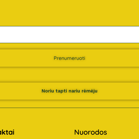
Prenumeruoti
Noriu tapti nariu rėmėju
ktai
Nuorodos