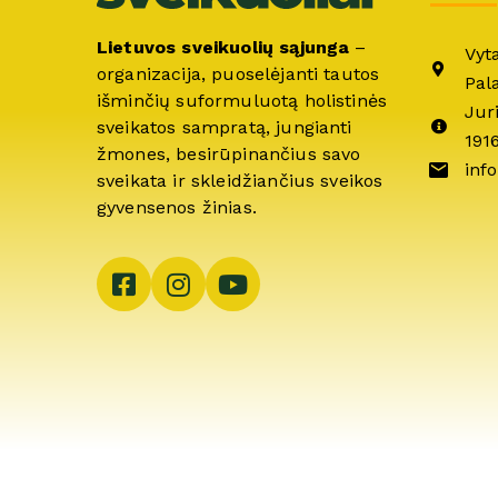
Lietuvos sveikuolių sąjunga
–
Vyt
organizacija, puoselėjanti tautos
Pal
išminčių suformuluotą holistinės
Jur
sveikatos sampratą, jungianti
191
žmones, besirūpinančius savo
info
sveikata ir skleidžiančius sveikos
gyvensenos žinias.