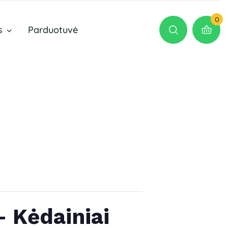
0
s
Parduotuvė
– Kėdainiai