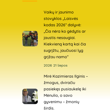
Vaikų ir jaunimo
stovyklos „Laisvės
kodas 2026“ dalyvė:
„Čia nėra ko gėdytis ar
jaustis nesaugiai.
Kiekvieną kartą kai čia
sugrįžtu, jaučiuosi lyg
grįžau namo“
2026 21 liepos
Mirė Kazimieras Ilginis –
žmogus, dviračiu
pasiekęs pusiaukelę iki
Mėnulio, o savo
gyvenimu – žmonių
širdis.