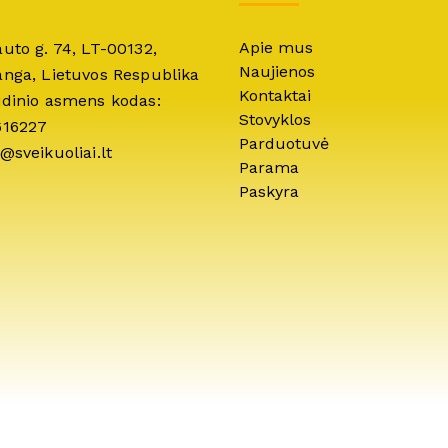
Apie mus
auto g. 74, LT-00132,
Naujienos
anga, Lietuvos Respublika
Kontaktai
idinio asmens kodas:
Stovyklos
616227
Parduotuvė
@sveikuoliai.lt
Parama
Paskyra