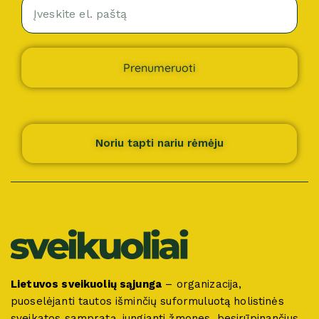
Prenumeruoti
Noriu tapti nariu rėmėju
Lietuvos sveikuolių sąjunga
– organizacija,
puoselėjanti tautos išminčių suformuluotą holistinės
sveikatos sampratą, jungianti žmones, besirūpinančius