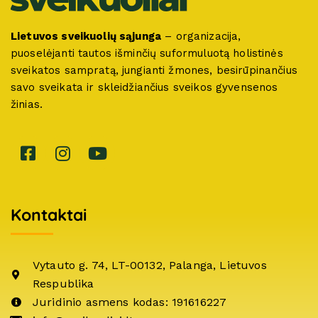
Lietuvos sveikuolių sąjunga
– organizacija,
puoselėjanti tautos išminčių suformuluotą holistinės
sveikatos sampratą, jungianti žmones, besirūpinančius
savo sveikata ir skleidžiančius sveikos gyvensenos
žinias.
Kontaktai
Vytauto g. 74, LT-00132, Palanga, Lietuvos
Respublika
Juridinio asmens kodas: 191616227