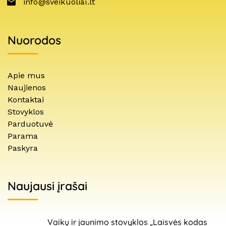
info@sveikuoliai.lt
Nuorodos
Apie mus
Naujienos
Kontaktai
Stovyklos
Parduotuvė
Parama
Paskyra
Naujausi įrašai
Vaikų ir jaunimo stovyklos „Laisvės kodas