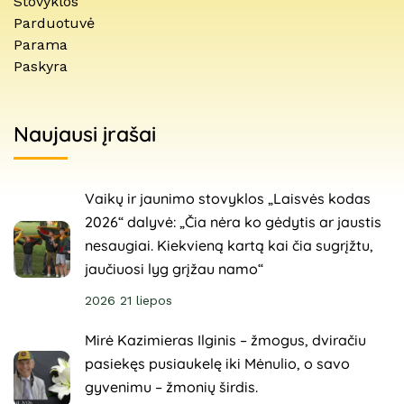
Stovyklos
Parduotuvė
Parama
Paskyra
Naujausi įrašai
Vaikų ir jaunimo stovyklos „Laisvės kodas
2026“ dalyvė: „Čia nėra ko gėdytis ar jaustis
nesaugiai. Kiekvieną kartą kai čia sugrįžtu,
jaučiuosi lyg grįžau namo“
2026 21 liepos
Mirė Kazimieras Ilginis – žmogus, dviračiu
pasiekęs pusiaukelę iki Mėnulio, o savo
gyvenimu – žmonių širdis.