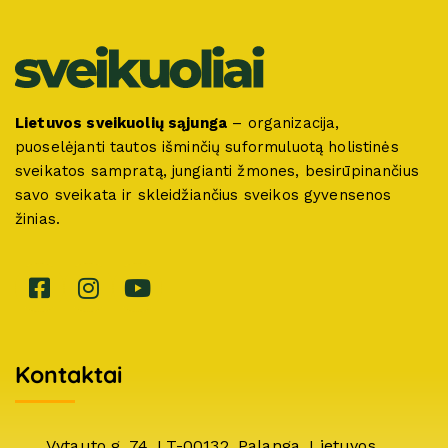
Lietuvos sveikuolių sąjunga
– organizacija,
puoselėjanti tautos išminčių suformuluotą holistinės
sveikatos sampratą, jungianti žmones, besirūpinančius
savo sveikata ir skleidžiančius sveikos gyvensenos
žinias.
Kontaktai
Vytauto g. 74, LT-00132, Palanga, Lietuvos