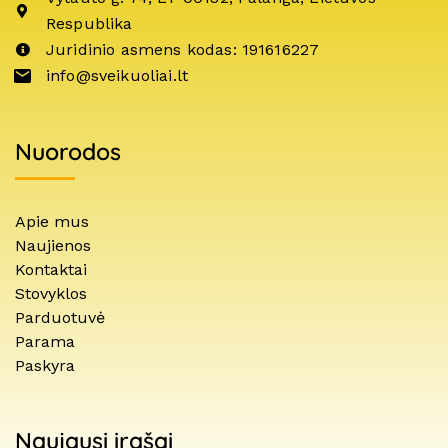
Respublika
Juridinio asmens kodas: 191616227
info@sveikuoliai.lt
Nuorodos
Apie mus
Naujienos
Kontaktai
Stovyklos
Parduotuvė
Parama
Paskyra
Naujausi įrašai