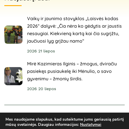
Vaikų ir jaunimo stovyklos „Laisvės kodas
2026“ dalyvė: „Čia nėra ko gėdytis ar jaustis
nesaugiai. Kiekvieną kartą kai čia sugrįžtu,
jaučiuosi lyg grįžau namo“
2026 21 liepos
Mirė Kazimieras Ilginis – žmogus, dviračiu
pasiekęs pusiaukelę iki Mėnulio, o savo
gyvenimu – žmonių širdis.
2026 20 liepos
© 2025 Sveikuoliai. Visos teisės saugomos. Svetainė
Mes naudojame slapukus, kad suteiktume jums geriausią patirtį
sukurta
ARCA4.lt
mūsų svetainėje.
Daugiau informacijos:
Nustatymai