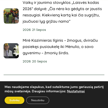
Vaikų ir jaunimo stovyklos „Laisvės kodas
2026“ dalyvė: „Čia nėra ko gėdytis ar jaustis
nesaugiai. Kiekvieną kartą kai čia sugrįžtu,
jaučiuosi lyg grįžau namo“
2026 21 liepos
Mirė Kazimieras Ilginis – žmogus, dviračiu
pasiekęs pusiaukelę iki Mėnulio, o savo
gyvenimu – žmonių širdis.
2026 20 liepos
© 2025 Sveikuoliai. Visos teisės saugomos. Svetainė
Mes naudojame slapukus, kad suteiktume jums geriausią patirtį
sukurta
ARCA4.lt
mūsų svetainėje.
Daugiau informacijos:
Nustatymai
Privatumo politika
El. parduotuvės taisyklės
Ginčų sprendimai
Sutinku
Nesutinku