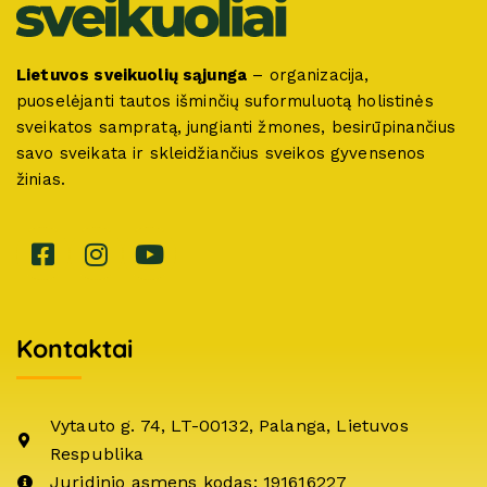
Lietuvos sveikuolių sąjunga
– organizacija,
puoselėjanti tautos išminčių suformuluotą holistinės
sveikatos sampratą, jungianti žmones, besirūpinančius
savo sveikata ir skleidžiančius sveikos gyvensenos
žinias.
Kontaktai
Vytauto g. 74, LT-00132, Palanga, Lietuvos
Respublika
Juridinio asmens kodas: 191616227