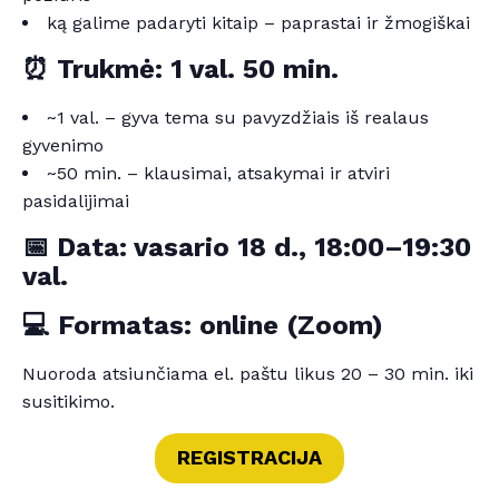
ką galime padaryti kitaip – paprastai ir žmogiškai
⏰ Trukmė:
1 val. 50 min.
~1 val. – gyva tema su pavyzdžiais iš realaus
gyvenimo
~50 min. – klausimai, atsakymai ir atviri
pasidalijimai
📅 Data:
vasario 18 d., 18:00–19:30
val.
💻 Formatas:
online (Zoom)
Nuoroda atsiunčiama el. paštu likus 20 – 30 min. iki
susitikimo.
REGISTRACIJA