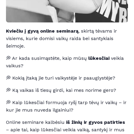
Kviečiu į gyvą online seminarą
, skirtą tėvams ir
visiems, kurie domisi vaikų raida bei santykiais
šeimoje.
💭 Ar kada susimąstėte, kaip mūsų
lūkesčiai
veikia
vaikus?
💭 Kokią įtaką jie turi vaikystėje ir paauglystėje?
💭 Ką vaikas iš tiesų girdi, kai mes norime gero?
💭 Kaip lūkesčiai formuoja ryšį tarp tėvų ir vaikų – ir
kur jie mus nuveda ilgainiui?
Online seminare kalbėsiu
iš žinių ir gyvos patirties
– apie tai, kaip lūkesčiai veikia vaiką, santykį ir mus