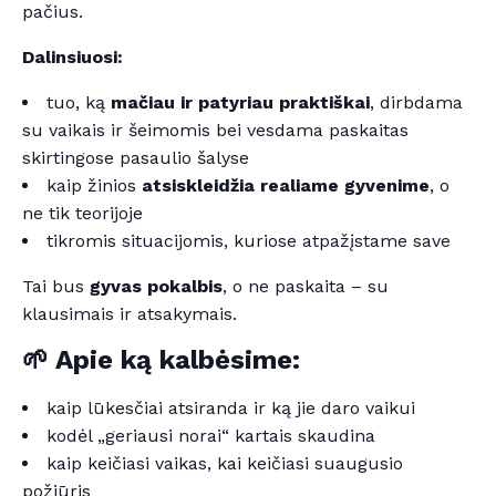
pačius.
Dalinsiuosi:
tuo, ką
mačiau ir patyriau praktiškai
, dirbdama
su vaikais ir šeimomis bei vesdama paskaitas
skirtingose pasaulio šalyse
kaip žinios
atsiskleidžia realiame gyvenime
, o
ne tik teorijoje
tikromis situacijomis, kuriose atpažįstame save
Tai bus
gyvas pokalbis
, o ne paskaita – su
klausimais ir atsakymais.
🌱 Apie ką kalbėsime:
kaip lūkesčiai atsiranda ir ką jie daro vaikui
kodėl „geriausi norai“ kartais skaudina
kaip keičiasi vaikas, kai keičiasi suaugusio
požiūris