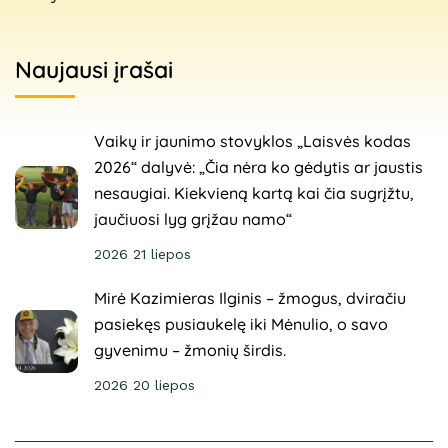
Naujausi įrašai
Vaikų ir jaunimo stovyklos „Laisvės kodas
2026“ dalyvė: „Čia nėra ko gėdytis ar jaustis
nesaugiai. Kiekvieną kartą kai čia sugrįžtu,
jaučiuosi lyg grįžau namo“
2026 21 liepos
Mirė Kazimieras Ilginis – žmogus, dviračiu
pasiekęs pusiaukelę iki Mėnulio, o savo
gyvenimu – žmonių širdis.
2026 20 liepos