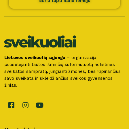
Noriu tapti nariu rėmėju
Lietuvos sveikuolių sąjunga
– organizacija,
puoselėjanti tautos išminčių suformuluotą holistinės
sveikatos sampratą, jungianti žmones, besirūpinančius
savo sveikata ir skleidžiančius sveikos gyvensenos
žinias.