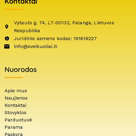
Kontaktai
Vytauto g. 74, LT-00132, Palanga, Lietuvos
Respublika
Juridinio asmens kodas: 191616227
info@sveikuoliai.lt
Nuorodos
Apie mus
Naujienos
Kontaktai
Stovyklos
Parduotuvė
Parama
Paskyra