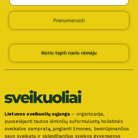
Prenumeruoti
Noriu tapti nariu rėmėju
Lietuvos sveikuolių sąjunga
– organizacija,
puoselėjanti tautos išminčių suformuluotą holistinės
sveikatos sampratą, jungianti žmones, besirūpinančius
savo sveikata ir skleidžiančius sveikos gyvensenos