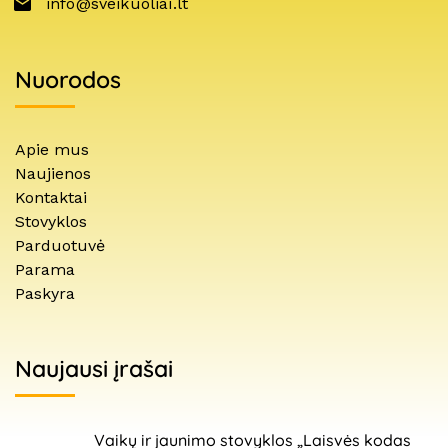
info@sveikuoliai.lt
Nuorodos
Apie mus
Naujienos
Kontaktai
Stovyklos
Parduotuvė
Parama
Paskyra
Naujausi įrašai
Vaikų ir jaunimo stovyklos „Laisvės kodas