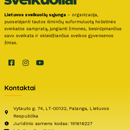
Lietuvos sveikuolių sąjunga
– organizacija,
puoselėjanti tautos išminčių suformuluotą holistinės
sveikatos sampratą, jungianti žmones, besirūpinančius
savo sveikata ir skleidžiančius sveikos gyvensenos
žinias.
Kontaktai
Vytauto g. 74, LT-00132, Palanga, Lietuvos
Respublika
Juridinio asmens kodas: 191616227