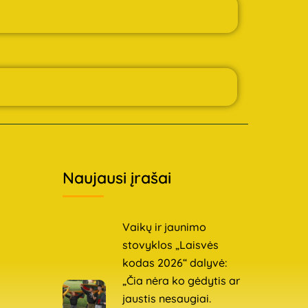
Naujausi įrašai
Vaikų ir jaunimo
stovyklos „Laisvės
kodas 2026“ dalyvė:
„Čia nėra ko gėdytis ar
jaustis nesaugiai.