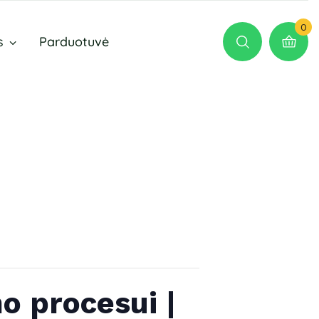
0
s
Parduotuvė
o procesui |