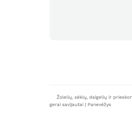
Žolelių, sėklų, daigelių ir priesko
gerai savijautai | Panevėžys