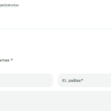
ganizatorius
iamas *