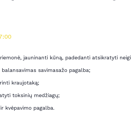
7:00
priemonė, jauninanti kūną, padedanti atsikratyti nei
, balansavimas savimasažo pagalba;
inti kraujotaką;
atyti toksinių medžiagų;
ir kvėpavimo pagalba.