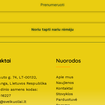
Prenumeruoti
Noriu tapti nariu rėmėju
ktai
Nuorodos
Apie mus
auto g. 74, LT-00132,
Naujienos
anga, Lietuvos Respublika
Kontaktai
idinio asmens kodas:
Stovyklos
616227
Parduotuvė
@sveikuoliai.lt