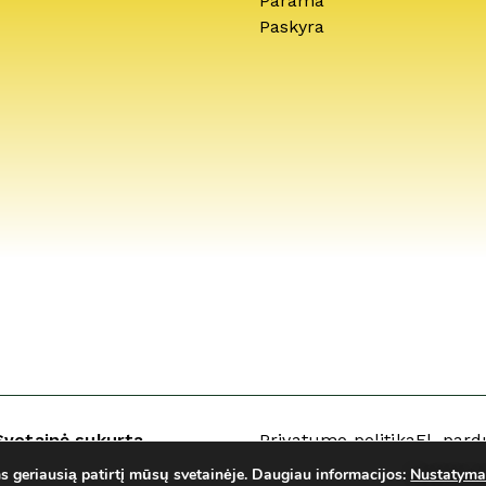
Parama
Paskyra
Svetainė sukurta
Privatumo politika
El. pard
geriausią patirtį mūsų svetainėje.
Daugiau informacijos:
Nustatyma