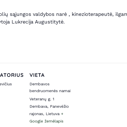
uolių sąjungos valdybos narė , kinezioterapeutė, ilg
toja Lukrecija Augustitytė.
ATORIUS
VIETA
evičius
Dembavos
bendruomenės namai
Veteranų g. 1
Dembava, Panevėžio
rajonas
,
Lietuva
+
Google žemėlapis