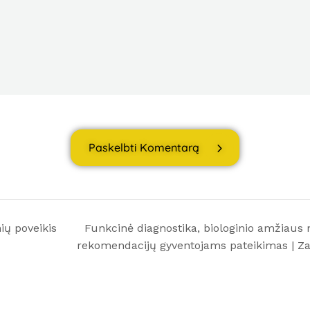
Paskelbti Komentarą
nių poveikis
Funkcinė diagnostika, biologinio amžiaus 
rekomendacijų gyventojams pateikimas | Z