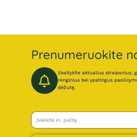
Prenumeruokite na
Skaitykite aktualius straipsnius,
renginius bei ypatingus pasiūlymus
dėžutę.