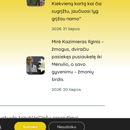
Kiekvieną kartą kai čia
sugrįžtu, jaučiuosi lyg
grįžau namo“
2026 21 liepos
Mirė Kazimieras Ilginis –
žmogus, dviračiu
pasiekęs pusiaukelę iki
Mėnulio, o savo
gyvenimu – žmonių
širdis.
2026 20 liepos
uotuvės taisyklės
Ginčų sprendimai
i
Sutinku
Nesutinku