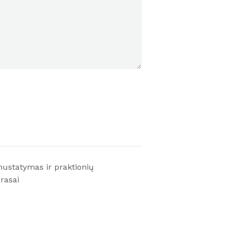
nustatymas ir praktionių
arasai