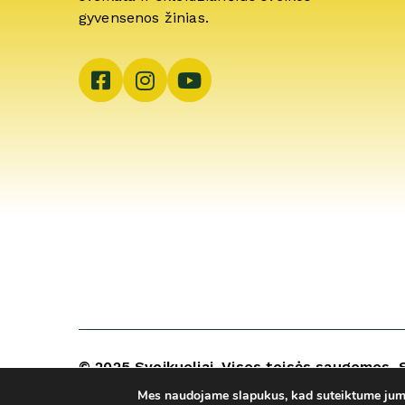
gyvensenos žinias.
© 2025 Sveikuoliai. Visos teisės saugomos. 
ARCA4.lt
Mes naudojame slapukus, kad suteiktume jums 