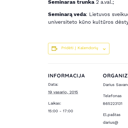
Seminaras trunka
2 a.val.;
Seminarą veda
: Lietuvos sveik
universiteto kūno kultūros dėsty
Pridėti Į Kalendorių
INFORMACIJA
ORGANIZ
Data:
Darius Savan
19 vasario, 2015
Telefonas
Laikas:
865223131
15:00 - 17:00
El.paštas
darius@