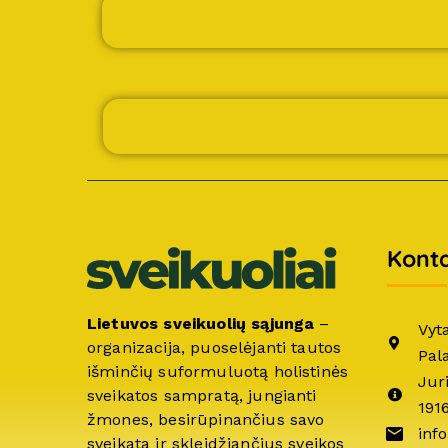
Konta
Lietuvos sveikuolių sąjunga
–
Vyt
organizacija, puoselėjanti tautos
Pal
išminčių suformuluotą holistinės
Jur
sveikatos sampratą, jungianti
191
žmones, besirūpinančius savo
info
sveikata ir skleidžiančius sveikos