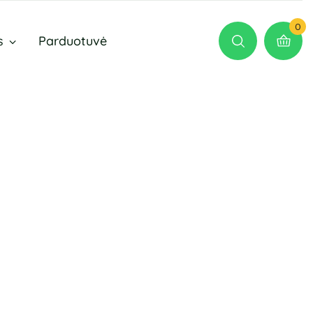
0
s
Parduotuvė