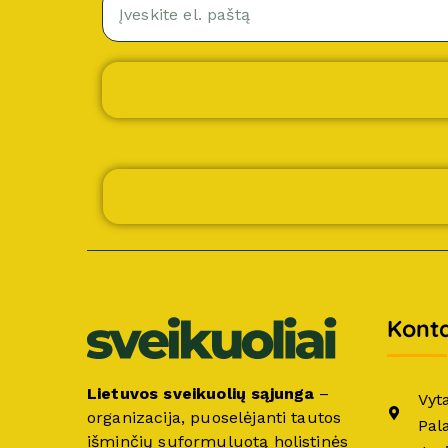
Konta
Lietuvos sveikuolių sąjunga
–
Vyt
organizacija, puoselėjanti tautos
Pal
išminčių suformuluotą holistinės