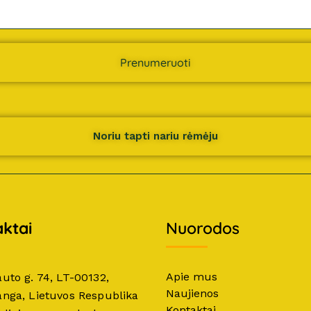
Prenumeruoti
Noriu tapti nariu rėmėju
ktai
Nuorodos
Apie mus
auto g. 74, LT-00132,
Naujienos
anga, Lietuvos Respublika
Kontaktai