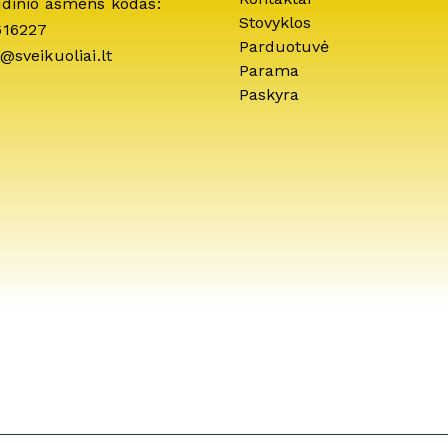
idinio asmens kodas:
Stovyklos
616227
Parduotuvė
@sveikuoliai.lt
Parama
Paskyra