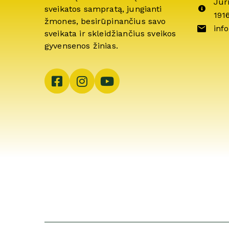
Jur
sveikatos sampratą, jungianti
191
žmones, besirūpinančius savo
info
sveikata ir skleidžiančius sveikos
gyvensenos žinias.