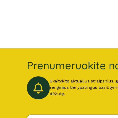
Prenumeruokite na
Skaitykite aktualius straipsnius,
renginius bei ypatingus pasiūlymus
dėžutę.