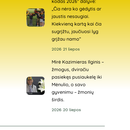
kodas 2026“ dalyvė:
„Čia nėra ko gėdytis ar
jaustis nesaugiai.
Kiekvieną kartą kai čia
sugrįžtu, jaučiuosi lyg
grįžau namo“
2026 21 liepos
Mirė Kazimieras Ilginis –
žmogus, dviračiu
pasiekęs pusiaukelę iki
Mėnulio, o savo
gyvenimu – žmonių
širdis.
2026 20 liepos