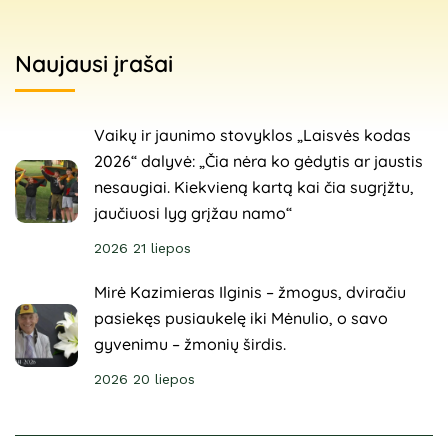
Naujausi įrašai
Vaikų ir jaunimo stovyklos „Laisvės kodas
2026“ dalyvė: „Čia nėra ko gėdytis ar jaustis
nesaugiai. Kiekvieną kartą kai čia sugrįžtu,
jaučiuosi lyg grįžau namo“
2026 21 liepos
Mirė Kazimieras Ilginis – žmogus, dviračiu
pasiekęs pusiaukelę iki Mėnulio, o savo
gyvenimu – žmonių širdis.
2026 20 liepos