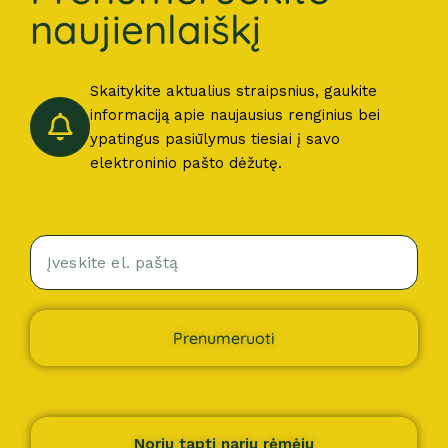
naujienlaiškį
Skaitykite aktualius straipsnius, gaukite
informaciją apie naujausius renginius bei
ypatingus pasiūlymus tiesiai į savo
elektroninio pašto dėžutę.
Prenumeruoti
Noriu tapti nariu rėmėju