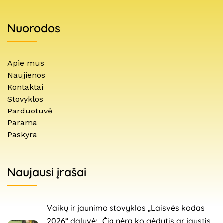
Nuorodos
Apie mus
Naujienos
Kontaktai
Stovyklos
Parduotuvė
Parama
Paskyra
Naujausi įrašai
Vaikų ir jaunimo stovyklos „Laisvės kodas
2026“ dalyvė: „Čia nėra ko gėdytis ar jaustis