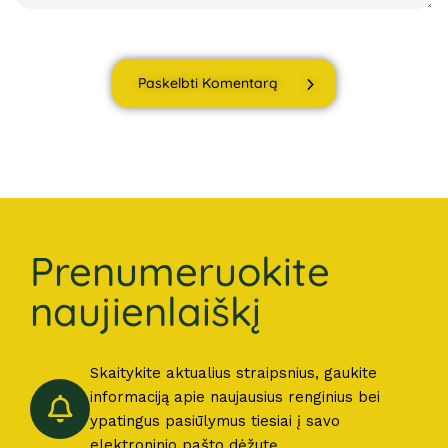
Paskelbti Komentarą
Prenumeruokite
naujienlaiškį
Skaitykite aktualius straipsnius, gaukite
informaciją apie naujausius renginius bei
ypatingus pasiūlymus tiesiai į savo
elektroninio pašto dėžutę.