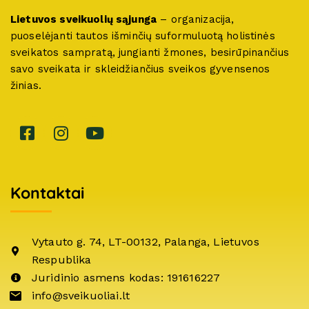
Lietuvos sveikuolių sąjunga
– organizacija,
puoselėjanti tautos išminčių suformuluotą holistinės
sveikatos sampratą, jungianti žmones, besirūpinančius
savo sveikata ir skleidžiančius sveikos gyvensenos
žinias.
Kontaktai
Vytauto g. 74, LT-00132, Palanga, Lietuvos
Respublika
Juridinio asmens kodas: 191616227
info@sveikuoliai.lt