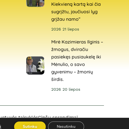
Kiekvieną kartą kai čia
sugrįžtu, jaučiuosi lyg
grįžau namo“
2026 21 liepos
Mirė Kazimieras Ilginis –
žmogus, dviračiu
pasiekęs pusiaukelę iki
Mėnulio, o savo
gyvenimu – žmonių
širdis.
2026 20 liepos
uotuvės taisyklės
Ginčų sprendimai
i
Sutinku
Nesutinku