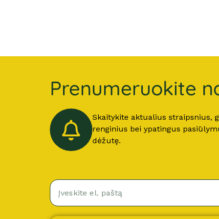
Prenumeruokite na
Skaitykite aktualius straipsnius,
renginius bei ypatingus pasiūlymus
dėžutę.