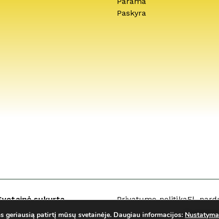
Parama
Paskyra
Svetainė sukurta
Privatumo politika
El. pard
geriausią patirtį mūsų svetainėje.
Daugiau informacijos:
Nustatyma