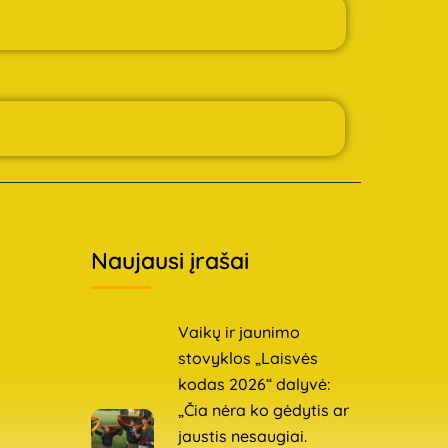
Naujausi įrašai
Vaikų ir jaunimo
stovyklos „Laisvės
kodas 2026“ dalyvė:
„Čia nėra ko gėdytis ar
jaustis nesaugiai.