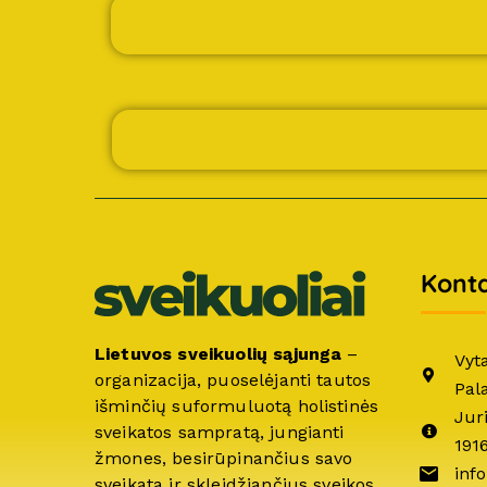
Konta
Lietuvos sveikuolių sąjunga
–
Vyt
organizacija, puoselėjanti tautos
Pal
išminčių suformuluotą holistinės
Jur
sveikatos sampratą, jungianti
191
žmones, besirūpinančius savo
info
sveikata ir skleidžiančius sveikos