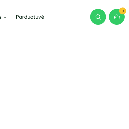
0
s
Parduotuvė