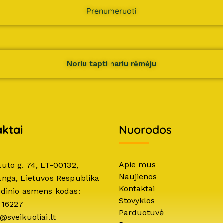
Prenumeruoti
Noriu tapti nariu rėmėju
ktai
Nuorodos
Apie mus
auto g. 74, LT-00132,
Naujienos
anga, Lietuvos Respublika
Kontaktai
idinio asmens kodas:
Stovyklos
616227
Parduotuvė
@sveikuoliai.lt