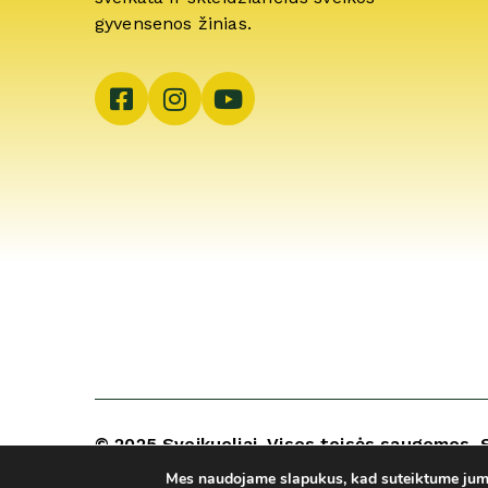
gyvensenos žinias.
© 2025 Sveikuoliai. Visos teisės saugomos. 
ARCA4.lt
Mes naudojame slapukus, kad suteiktume jums 