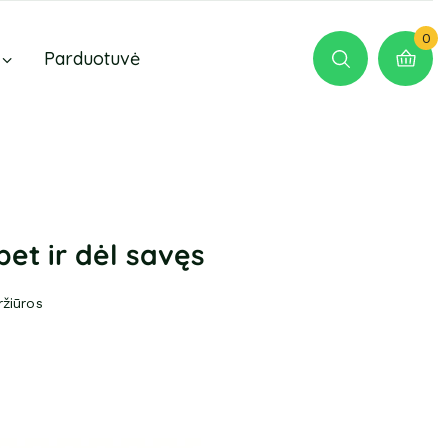
0
Parduotuvė
bet ir dėl savęs
ržiūros