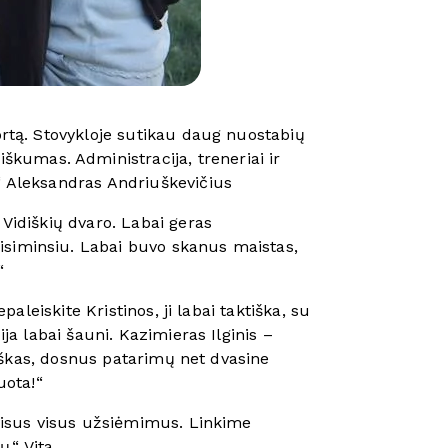
ortą. Stovykloje sutikau daug nuostabių
kumas. Administracija, treneriai ir
.“ Aleksandras Andriuškevičius
 Vidiškių dvaro. Labai geras
isiminsiu. Labai buvo skanus maistas,
“
aleiskite Kristinos, ji labai taktiška, su
ja labai šauni. Kazimieras Ilginis –
riškas, dosnus patarimų net dvasine
uota!“
visus visus užsiėmimus. Linkime
ų.“ Vita