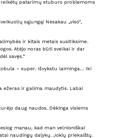
au reikėtų patarimų stuburo problemoms
 sveikuolių sąjungą! Nesakau „viso“,
imybės ir kitais metais susitiksime.
gos. Atėjo noras būti sveikai ir dar
dėl savęs.“
obula – super. Išvykstu laiminga… Iki
ia ežeras ir galima maudytis. Labai
 turėjo daug naudos. Dėkinga visiems
tiesiog manau, kad man velnioniškai
ikatai naudingų dalykų. Jokių priekaištų.