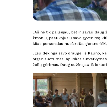
„Aš ne tik pailsėjau, bet ir gavau daug
žmonių, paaukojusių savo gyvenimą kiti
kitas personalas nuoširdūs, geranoriški
„Esu dėkinga savo draugei iš Kauno, kad 
organizuotumas, aplinkos sutvarkymas. 
žolių gėrimas. Daug sužinojau iš lektor