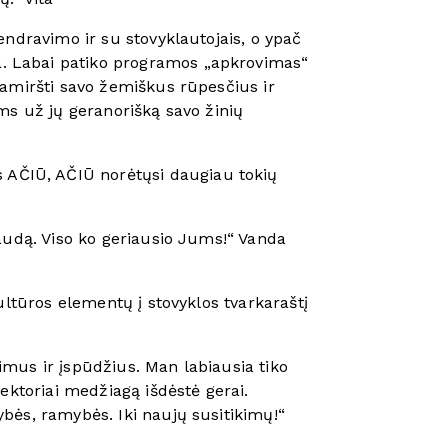
bendravimo ir su stovyklautojais, o ypač
. Labai patiko programos „apkrovimas“
 pamiršti savo žemiškus rūpesčius ir
ams už jų geranorišką savo žinių
s AČIŪ, AČIŪ norėtųsi daugiau tokių
naudą. Viso ko geriausio Jums!“ Vanda
kultūros elementų į stovyklos tvarkaraštį
imus ir įspūdžius. Man labiausia tiko
Lektoriai medžiagą išdėstė gerai.
bės, ramybės. Iki naujų susitikimų!“