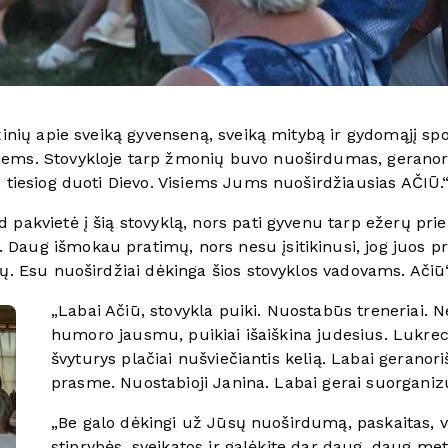
 žinių apie sveiką gyvenseną, sveiką mitybą ir gydomąjį sp
ems. Stovykloje tarp žmonių buvo nuoširdumas, geranoriš
, tiesiog duoti Dievo. Visiems Jums nuoširdžiausias AČIŪ
pakvietė į šią stovyklą, nors pati gyvenu tarp ežerų prie
Daug išmokau pratimų, nors nesu įsitikinusi, jog juos pr
ių. Esu nuoširdžiai dėkinga šios stovyklos vadovams. Ačiū
„Labai Ačiū, stovykla puiki. Nuostabūs treneriai. Nep
humoro jausmu, puikiai išaiškina judesius. Lukreci
švyturys plačiai nušviečiantis kelią. Labai gerano
prasme. Nuostabioji Janina. Labai gerai suorganiz
„Be galo dėkingi už Jūsų nuoširdumą, paskaitas, 
stiprybės, sveikatos ir galėkite dar daug, daug met