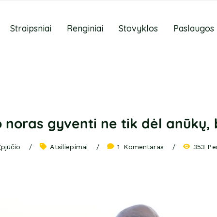
Straipsniai
Renginiai
Stovyklos
Paslaugos
 noras gyventi ne tik dėl anūkų, 
gpjūčio
Atsiliepimai
1
 Komentaras
353 Pe