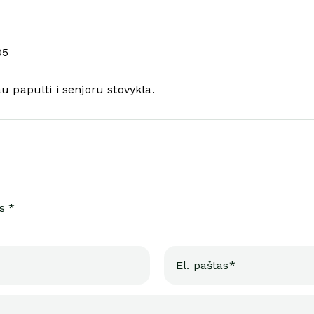
05
 papulti i senjoru stovykla.
s *