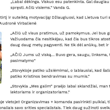
„Labai dėkinga. Viskuo esu patenkinta. Gal daugi
spręsti. Ačiū visiems.“ Vanda G.
tirtį ir suteiktą motyvaciją! Džiaugiuosi, kad Lietuva turi
 Audronė Virbalienė
„Ačiū už visus pratimus, už pamokymus. Jei bus gal
Važiuodama čia nesitikėjau, kad čia bus tikros atosto
daug daug metų pagyventi. Ne tik dėl anūkų, bet ir 
„AČIŪ Jums už viską… Buvo gera, saugu, linksma, t
pasimatymo“
„Stovykloje patiko užsiėmimai, o labiausiai, kad šal
patiko Kristinos bendravimas su mumis.“
„Stovykla „Mes galim“ praėjo labai sklandžiai, man
lektoriams ir organizatoriams.“
je vietoje!! Organizavimas + komanda pasirinkti puikiai, 
onaliais savo srities specialistais. Tiek daug sužinoti sve