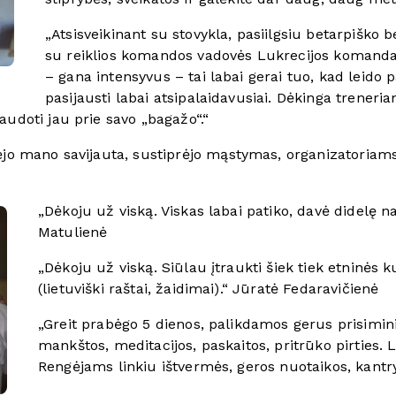
„Atsisveikinant su stovykla, pasiilgsiu betarpiško 
su reiklios komandos vadovės Lukrecijos komanda
– gana intensyvus – tai labai gerai tuo, kad leido
pasijausti labai atsipalaidavusiai. Dėkinga treneri
audoti jau prie savo „bagažo“.“
vėjo mano savijauta, sustiprėjo mąstymas, organizatoriam
„Dėkoju už viską. Viskas labai patiko, davė didelę 
Matulienė
„Dėkoju už viską. Siūlau įtraukti šiek tiek etninės 
(lietuviški raštai, žaidimai).“ Jūratė Fedaravičienė
„Greit prabėgo 5 dienos, palikdamos gerus prisimin
mankštos, meditacijos, paskaitos, pritrūko pirties. 
Rengėjams linkiu ištvermės, geros nuotaikos, kantry