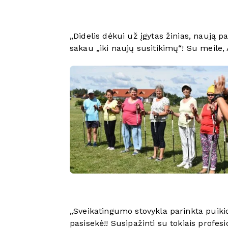
„Didelis dėkui už įgytas žinias, naują pa
sakau „iki naujų susitikimų“! Su meile,
„Sveikatingumo stovykla parinkta puikio
pasisekė!! Susipažinti su tokiais profesi