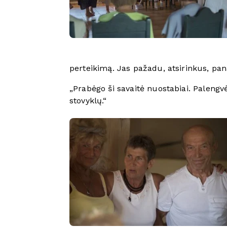
perteikimą. Jas pažadu, atsirinkus, pan
„Prabėgo ši savaitė nuostabiai. Paleng
stovyklų.“