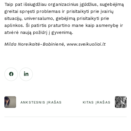
Taip pat išsiugdžiau organizacinius įgūdžius, sugebėjimą
greitai spręsti problemas ir prisitaikyti prie įvairių
situacijų, universalumo, gebėjimą prisitaikyti prie
aplinkos. Ši patirtis praturtino mane kaip asmenybę ir
atvėrė naują požiūrį į gyvenimą.
Milda Noreikaitė-Bobinienė, www.sveikuoliai.lt
ANKSTESNIS ĮRAŠAS
KITAS ĮRAŠAS