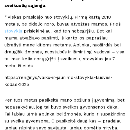
sveikuolių sąjunga
.
“
Viskas prasidėjo nuo stovyklų. Pirmą kartą 2018
metais, be didelio noro, buvau atvežtas mamos. Prieš
stovyklą
prisiekinėjau, kad ten nebegrįšiu. Bet kai
mama atvažiavo pasiimti, iš karto jos paprašiau
užrašyti mane kitiems metams. Aplinka, nuoširdūs bei
draugiški žmonės, nuostabūs ir išmintingi vadovai
–
visa
tai man kelia norą grįžti į sveikuolių stovyklas jau 7
metai iš eilės.
https:/renginys/vaiku-ir-jaunimo-stovykla-laisves-
kodas-2025
Per tuos metus pasikeitė mano požiūris į gyvenimą, bet
nepasakyčiau, jog tai buvo sveikos gyvensenos dėka.
Tai labiau lėmė aplinka bei žmonės, kurie ir supažindino
su sveika gyvensena. O pasikeitė daug kas
–
pradėjau
labiau rūpintis savo savijauta, labiau domėtis mityba,