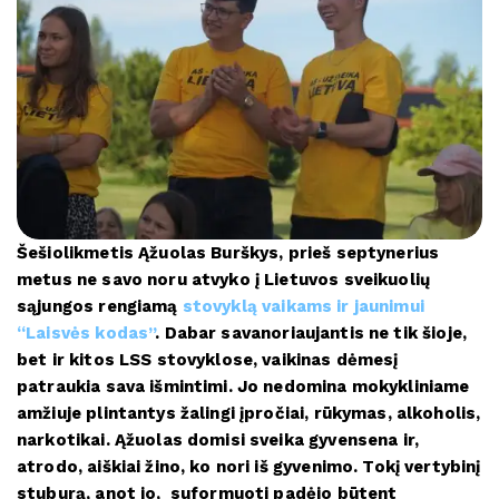
Šešiolikmetis Ąžuolas Burškys, prieš septynerius
metus ne savo noru atvyko į Lietuvos sveikuolių
sąjungos rengiamą
stovyklą vaikams ir jaunimui
“Laisvės kodas”
. Dabar savanoriaujantis ne tik šioje,
bet ir kitos LSS stovyklose, vaikinas dėmesį
patraukia sava išmintimi. Jo nedomina mokykliniame
amžiuje plintantys žalingi įpročiai, rūkymas, alkoholis,
narkotikai. Ąžuolas domisi sveika gyvensena ir,
atrodo, aiškiai žino, ko nori iš gyvenimo. Tokį vertybinį
stuburą, anot jo, suformuoti padėjo būtent