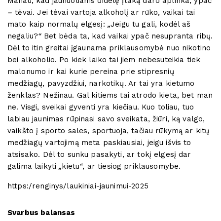
Manau, kad jaunuoliams didelę įtaką daro aplinka, ypač
–
tėvai. Jei tėvai vartoja alkoholį ar rūko, vaikai tai
mato kaip normalų elgesį:
„
Jeigu tu gali, kodėl aš
negaliu?
“
Bet bėda ta, kad vaikai ypač nesupranta ribų.
Dėl to itin greitai įgaunama priklausomybė nuo nikotino
bei alkoholio. Po kiek laiko tai jiem nebesuteikia tiek
malonumo ir kai kurie pereina prie stipresnių
medžiagų, pavyzdžiui, narkotikų. Ar tai yra kietumo
ženklas? Nežinau. Gal kitiems tai atrodo kieta, bet man
ne. Visgi, sveikai gyventi yra kiečiau. Kuo toliau, tuo
labiau jaunimas rūpinasi savo sveikata, žiūri, ką valgo,
vaikšto į sporto sales, sportuoja, tačiau rūkymą ar kitų
medžiagų vartojimą meta paskiausiai, jeigu išvis to
atsisako. Dėl to sunku pasakyti, ar tokį elgesį dar
galima laikyti
„
kietu
“
, ar tiesiog priklausomybe.
https:/renginys/laukiniai-jaunimui-2025
Svarbus balansas