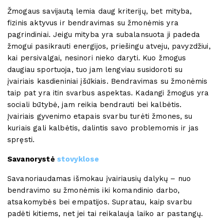
Žmogaus savijautą lemia daug kriterijų, bet mityba,
fizinis aktyvus ir bendravimas su žmonėmis yra
pagrindiniai. Jeigu mityba yra subalansuota ji padeda
žmogui pasikrauti energijos, priešingu atveju, pavyzdžiui,
kai persivalgai, nesinori nieko daryti. Kuo žmogus
daugiau sportuoja, tuo jam lengviau susidoroti su
įvairiais kasdieniniai įšūkiais. Bendravimas su žmonėmis
taip pat yra itin svarbus aspektas. Kadangi žmogus yra
sociali būtybė, jam reikia bendrauti bei kalbėtis.
Įvairiais gyvenimo etapais svarbu turėti žmones, su
kuriais gali kalbėtis, dalintis savo problemomis ir jas
spręsti.
Savanorystė
stovyklose
Savanoriaudamas išmokau įvairiausių dalykų – nuo
bendravimo su žmonėmis iki komandinio darbo,
atsakomybės bei empatijos. Supratau, kaip svarbu
padėti kitiems, net jei tai reikalauja laiko ar pastangų.