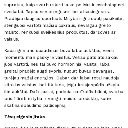
supratau, kaip svarbu skirti laiko poilsiui ir psichologinei
sveikatai. Tapau sąmoningesnis bei atsakingesnis.
Pradėjau daugiau sportuoti. Mityba irgi truputį pasikeitė,
stengiuosi vartoti mažiau cukraus, nevalgau greito
maisto, renkuosi sveikesnius produktus, daržoves ar
vaisius.
Kadangi mano spaudimas buvo labai aukštas, vienu
momentu man paskyrė vaistus. Vėliau pats atsisakiau
juos vartoti, nes tai buvo hormoniniai vaistai, labai
greitai pradėjo augti svoris, nuolat buvau pavargęs,
turėjau mažai energijos. Dabar dar labai retai naudoju
kitokius vaistus, bet tik tada, jeigu kraujospūdis užkyla
itin aukštai. Dažniausiai, padeda natūralūs būdai, svarbu
prisižiūrėti mityba ir vengti maisto produktų, kurie
skatina spaudimo padidėjimą.
Tėvų elgesio įtaka