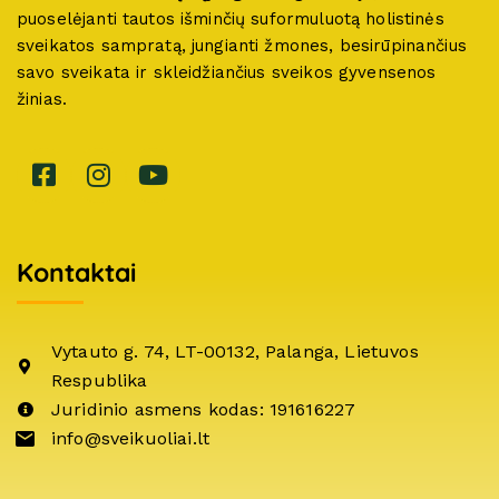
puoselėjanti tautos išminčių suformuluotą holistinės
sveikatos sampratą, jungianti žmones, besirūpinančius
savo sveikata ir skleidžiančius sveikos gyvensenos
žinias.
Kontaktai
Vytauto g. 74, LT-00132, Palanga, Lietuvos
Respublika
Juridinio asmens kodas: 191616227
info@sveikuoliai.lt