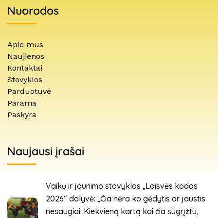
Nuorodos
Apie mus
Naujienos
Kontaktai
Stovyklos
Parduotuvė
Parama
Paskyra
Naujausi įrašai
Vaikų ir jaunimo stovyklos „Laisvės kodas
2026“ dalyvė: „Čia nėra ko gėdytis ar jaustis
nesaugiai. Kiekvieną kartą kai čia sugrįžtu,