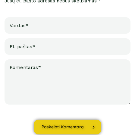
Jūsų el. pašto adresas nebus skelbiamas *
Paskelbti Komentarą