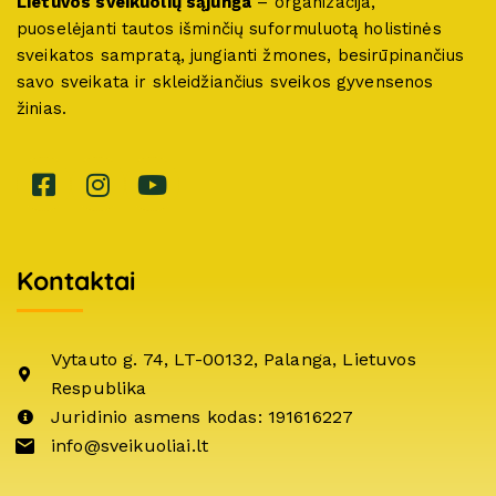
Lietuvos sveikuolių sąjunga
– organizacija,
puoselėjanti tautos išminčių suformuluotą holistinės
sveikatos sampratą, jungianti žmones, besirūpinančius
savo sveikata ir skleidžiančius sveikos gyvensenos
žinias.
Kontaktai
Vytauto g. 74, LT-00132, Palanga, Lietuvos
Respublika
Juridinio asmens kodas: 191616227
info@sveikuoliai.lt