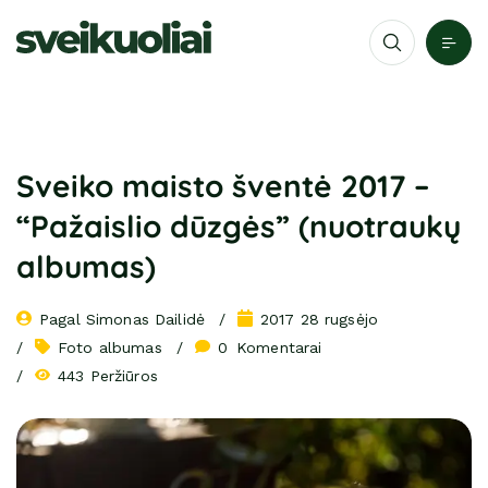
Sveiko maisto šventė 2017 –
“Pažaislio dūzgės” (nuotraukų
albumas)
Pagal 
Simonas Dailidė
2017 28 rugsėjo
Foto albumas
0
 Komentarai
443 Peržiūros