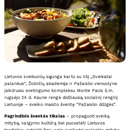
Lietuvos sveikuolių sąjunga kartu su VšĮ „Sveikatai
palankus“, Žolinčių akademija ir Pažaislio vienuolyne
įsikūrusiu svetingumo kompleksu Monte Pacis š.m.
rugsėjo 24 d. Kaune rengė didžiausią socialinį renginį
Lietuvoje – sveiko maisto šventę “Pažaislio dūzgės”.
Pagrindinis šventės tikslas
– propaguoti sveiką
mitybą, valgymo kultūrą bei puoselėti Lietuvos
tradicijas, suteikti žinių apie sveikatai palankią mitybą.