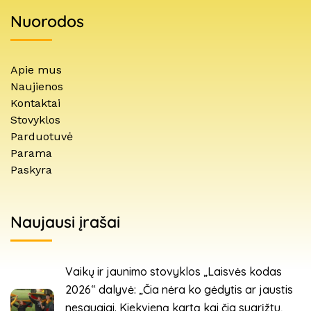
Nuorodos
Apie mus
Naujienos
Kontaktai
Stovyklos
Parduotuvė
Parama
Paskyra
Naujausi įrašai
Vaikų ir jaunimo stovyklos „Laisvės kodas
2026“ dalyvė: „Čia nėra ko gėdytis ar jaustis
nesaugiai. Kiekvieną kartą kai čia sugrįžtu,