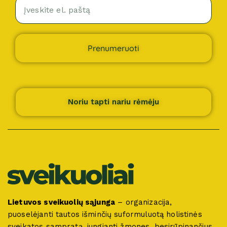
Prenumeruoti
Noriu tapti nariu rėmėju
Lietuvos sveikuolių sąjunga
– organizacija,
puoselėjanti tautos išminčių suformuluotą holistinės
sveikatos sampratą, jungianti žmones, besirūpinančius