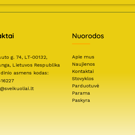
ktai
Nuorodos
Apie mus
auto g. 74, LT-00132,
Naujienos
anga, Lietuvos Respublika
Kontaktai
idinio asmens kodas:
Stovyklos
616227
Parduotuvė
@sveikuoliai.lt
Parama
Paskyra