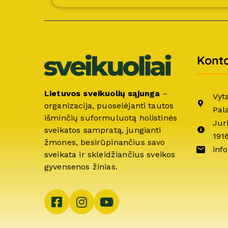
Konta
Lietuvos sveikuolių sąjunga
–
Vyt
organizacija, puoselėjanti tautos
Pal
išminčių suformuluotą holistinės
Jur
sveikatos sampratą, jungianti
191
žmones, besirūpinančius savo
info
sveikata ir skleidžiančius sveikos
gyvensenos žinias.