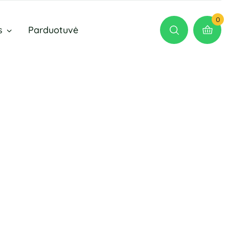
0
s
Parduotuvė