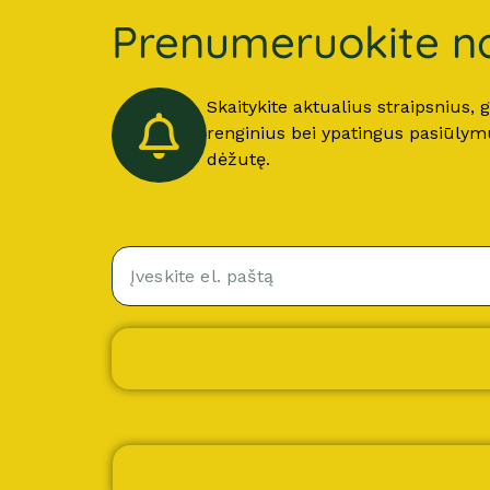
Prenumeruokite na
Skaitykite aktualius straipsnius,
renginius bei ypatingus pasiūlymus
dėžutę.