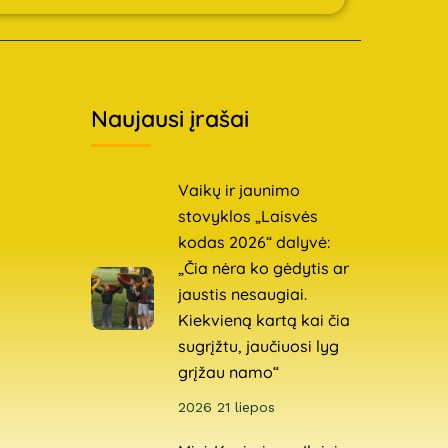
Naujausi įrašai
Vaikų ir jaunimo
stovyklos „Laisvės
kodas 2026“ dalyvė:
„Čia nėra ko gėdytis ar
jaustis nesaugiai.
Kiekvieną kartą kai čia
sugrįžtu, jaučiuosi lyg
grįžau namo“
2026 21 liepos