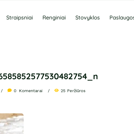
Straipsniai
Renginiai
Stovyklos
Paslaugo
_6585852577530482754_n
0
 Komentarai
25 Peržiūros