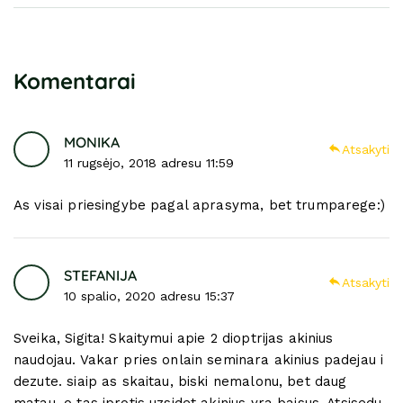
Komentarai
MONIKA
Atsakyti
11 rugsėjo, 2018 adresu 11:59
As visai priesingybe pagal aprasyma, bet trumparege:)
STEFANIJA
Atsakyti
10 spalio, 2020 adresu 15:37
Sveika, Sigita! Skaitymui apie 2 dioptrijas akinius
naudojau. Vakar pries onlain seminara akinius padejau i
dezute. siaip as skaitau, biski nemalonu, bet daug
matau, o tas iprotis uzsidet akinius yra baisus. Atsisedu