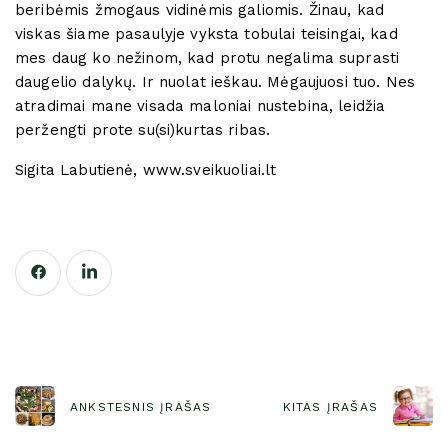
beribėmis žmogaus vidinėmis galiomis. Žinau, kad
viskas šiame pasaulyje vyksta tobulai teisingai, kad
mes daug ko nežinom, kad protu negalima suprasti
daugelio dalykų. Ir nuolat ieškau. Mėgaujuosi tuo. Nes
atradimai mane visada maloniai nustebina, leidžia
peržengti prote su(si)kurtas ribas.
Sigita Labutienė, www.sveikuoliai.lt
ANKSTESNIS ĮRAŠAS
KITAS ĮRAŠAS