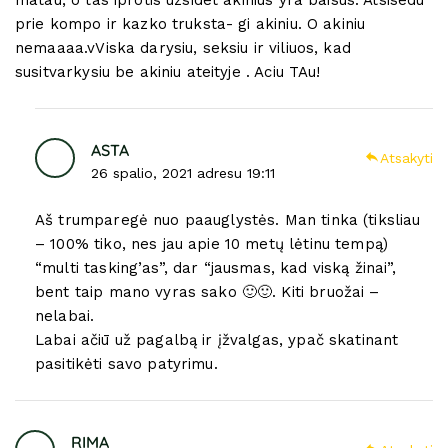
prie kompo ir kazko truksta- gi akiniu. O akiniu
nemaaaa.vViska darysiu, seksiu ir viliuos, kad
susitvarkysiu be akiniu ateityje . Aciu TAu!
ASTA
Atsakyti
26 spalio, 2021 adresu 19:11
Aš trumparegė nuo paauglystės. Man tinka (tiksliau
– 100% tiko, nes jau apie 10 metų lėtinu tempą)
“multi tasking’as”, dar “jausmas, kad viską žinai”,
bent taip mano vyras sako 🙂🙂. Kiti bruožai –
nelabai.
Labai ačiū už pagalbą ir įžvalgas, ypač skatinant
pasitikėti savo patyrimu.
RIMA