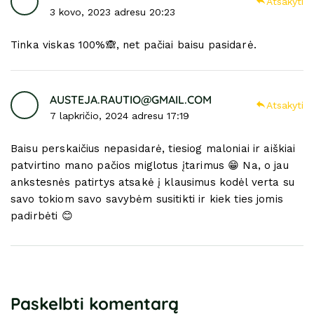
Atsakyti
3 kovo, 2023 adresu 20:23
Tinka viskas 100%🙈, net pačiai baisu pasidarė.
AUSTEJA.RAUTIO@GMAIL.COM
Atsakyti
7 lapkričio, 2024 adresu 17:19
Baisu perskaičius nepasidarė, tiesiog maloniai ir aiškiai
patvirtino mano pačios miglotus įtarimus 😁 Na, o jau
ankstesnės patirtys atsakė į klausimus kodėl verta su
savo tokiom savo savybėm susitikti ir kiek ties jomis
padirbėti 😊
Paskelbti komentarą