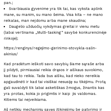
pan.;
Svarbiausia gyvenime yra tik tai, kas vyksta aplink
mane, su manim, su mano šeima. Visa kita – ne mano
reikalas, man neįdomu arba mane skaudina;
Daugelio užduočių vykdymas greitai ir vienu metu
(labai vertinama „Multi-tasking“ savybė konkurencinėje
rinkoje);
https:/renginys/regejimo-gerinimo-stovykla-salin-
akinius/
Kad pradėtum ieškoti savo savybių šiame sąraše arba
jį pildyti, pirmiausiai reikia drąsos ir aiškaus suvokimo,
kad tau to reikia. Tada bus aišku, kad nieko nereikia
apgaudinėti ir kad tai visiškai nesusiję su tikėjimu. Protą
gali suvaldyti tik labai asketiškas žmogus, žinantis kas
yra protas, kokia jo prigimtis ir kaip jis valdomas.
Kitiems tai neįveikiama.
Aš netikiu mechaniniu savęs įtikinėjimu be patyrimo ir