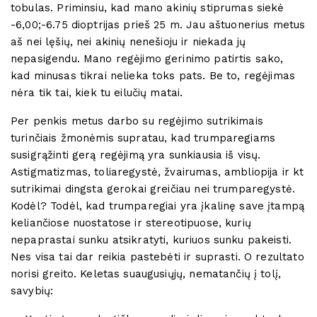
tobulas. Priminsiu, kad mano akinių stiprumas siekė
-6,00;-6.75 dioptrijas prieš 25 m. Jau aštuonerius metus
aš nei lęšių, nei akinių nenešioju ir niekada jų
nepasigendu. Mano regėjimo gerinimo patirtis sako,
kad minusas tikrai nelieka toks pats. Be to, regėjimas
nėra tik tai, kiek tu eilučių matai.
Per penkis metus darbo su regėjimo sutrikimais
turinčiais žmonėmis supratau, kad trumparegiams
susigrąžinti gerą regėjimą yra sunkiausia iš visų.
Astigmatizmas, toliaregystė, žvairumas, ambliopija ir kt
sutrikimai dingsta gerokai greičiau nei trumparegystė.
Kodėl? Todėl, kad trumparegiai yra įkalinę save įtampą
keliančiose nuostatose ir stereotipuose, kurių
nepaprastai sunku atsikratyti, kuriuos sunku pakeisti.
Nes visa tai dar reikia pastebėti ir suprasti. O rezultato
norisi greito. Keletas suaugusiųjų, nematančių į tolį,
savybių: