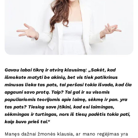
Gavau labai tikrą ir atvirą klausimą: „Sakėt, kad
išmokote matyti be akinių, bet vis tiek patikrinus
minusas lieka tas pats, tai peršasi tokia išvada, kad čia
apgauni savo protą. Taip? Tai gal ir su visomis
populiariomis teorijomis apie laimę, sėkmę ir pan. yra
tas pats? Tiesiog save įtikini, kad esi laimingas,
sėkmingas ir turtingas, nors iš tiesų padėtis tokia pati,
kaip buvo prieš tai.“
Manęs dažnai žmonės klausia, ar mano regėjimas yra