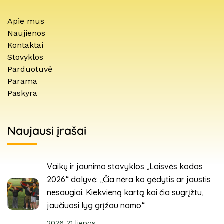
Apie mus
Naujienos
Kontaktai
Stovyklos
Parduotuvė
Parama
Paskyra
Naujausi įrašai
Vaikų ir jaunimo stovyklos „Laisvės kodas
2026“ dalyvė: „Čia nėra ko gėdytis ar jaustis
nesaugiai. Kiekvieną kartą kai čia sugrįžtu,
jaučiuosi lyg grįžau namo“
2026 21 liepos