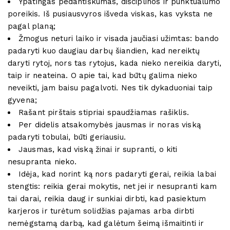
Ypatingas pedantiškumas, disciplinos ir punktualumo
poreikis. Iš pusiausvyros išveda viskas, kas vyksta ne
pagal planą;
Žmogus neturi laiko ir visada jaučiasi užimtas: bando
padaryti kuo daugiau darbų šiandien, kad nereiktų
daryti rytoj, nors tas rytojus, kada nieko nereikia daryti,
taip ir neateina. O apie tai, kad būtų galima nieko
neveikti, jam baisu pagalvoti. Nes tik dykaduoniai taip
gyvena;
Rašant pirštais stipriai spaudžiamas rašiklis.
Per didelis atsakomybės jausmas ir noras viską
padaryti tobulai, būti geriausiu.
Jausmas, kad viską žinai ir supranti, o kiti
nesupranta nieko.
Idėja, kad norint ką nors padaryti gerai, reikia labai
stengtis: reikia gerai mokytis, net jei ir nesupranti kam
tai darai, reikia daug ir sunkiai dirbti, kad pasiektum
karjeros ir turėtum solidžias pajamas arba dirbti
nemėgstamą darbą, kad galėtum šeimą išmaitinti ir