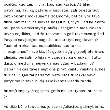
pojūčio, kad taip ir yra, kaip sau kartoji. Aš tikiu
patyrimu. Tai, ką patyrei ir supratai, gali prieštarauti
bet kokioms mokslinėms dogmoms, bet tai yra tavo
tikra patirtis ir jos niekas negali nuginčyti. Ledinė eketė
tau padėjo atsikratyti plaučių uždegimo? Tada niekas
tavęs neįtikins, kad šaltas vanduo gali tave susargdinti.
Pavyko saviįtaigos pagalba atsikratyti negalavimų?
Tuomet niekas tau nepaaiškins, kad tokios
„nesąmonės“ neveikia. Išsigydei nagų grybelį eteriniais
aliejais, peršalimo ligas – vandeniu su druska ir šaltu
dušu, o medicinai neįveikiamas ligas – badavimu?
Dabar niekas tavęs neįtikins pirkti vaistų vaistinėje, nes
tu žinai ir gali tai padaryti pats. Nes tu ieškai savo
patyrimo ir savo būdų. O ieškantis visada randa.
https:/renginys/regejimo-gerinimo-pratybos-internetu-
2/
Aš tikiu kūno tobulumu, jo savireguliacijos galimybėmis,