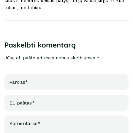
kitus ir nenorės keistis patys, tol jų vaikai sirgs. Ir kuo
toliau, tuo labiau.
Paskelbti komentarą
Jūsų el. pašto adresas nebus skelbiamas *