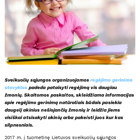
Sveikuolių sąjungos organizuojamos
regėjimo gerinimo
stovyklos
padeda pataisyti regėjimą vis daugiau
žmonių. Skaitomos paskaitos, skleidžiama informacijas
apie regėjimo gerinimą natūraliais būdais pasiekia
daugelį akinius nešiojančių žmonių ir leidžia jiems
visiškai atsisakyti akinių arba pakeisti juos kur kas
silpnesniais.
2017 m. į tuometinę Lietuvos sveikuolių sąjungos