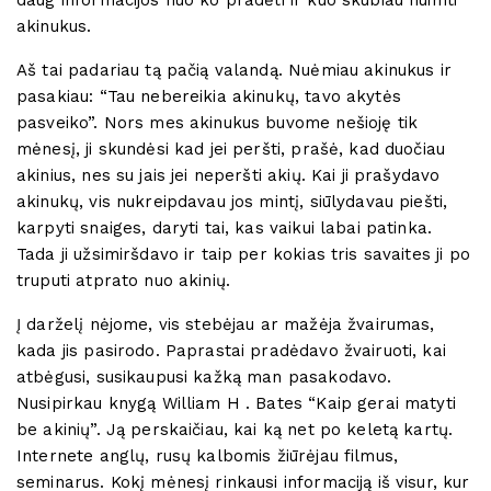
akinukus.
Aš tai padariau tą pačią valandą. Nuėmiau akinukus ir
pasakiau: “Tau nebereikia akinukų, tavo akytės
pasveiko”. Nors mes akinukus buvome nešioję tik
mėnesį, ji skundėsi kad jei peršti, prašė, kad duočiau
akinius, nes su jais jei neperšti akių. Kai ji prašydavo
akinukų, vis nukreipdavau jos mintį, siūlydavau piešti,
karpyti snaiges, daryti tai, kas vaikui labai patinka.
Tada ji užsimiršdavo ir taip per kokias tris savaites ji po
truputi atprato nuo akinių.
Į darželį nėjome, vis stebėjau ar mažėja žvairumas,
kada jis pasirodo. Paprastai pradėdavo žvairuoti, kai
atbėgusi, susikaupusi kažką man pasakodavo.
Nusipirkau knygą William H . Bates “Kaip gerai matyti
be akinių”. Ją perskaičiau, kai ką net po keletą kartų.
Internete anglų, rusų kalbomis žiūrėjau filmus,
seminarus. Kokį mėnesį rinkausi informaciją iš visur, kur