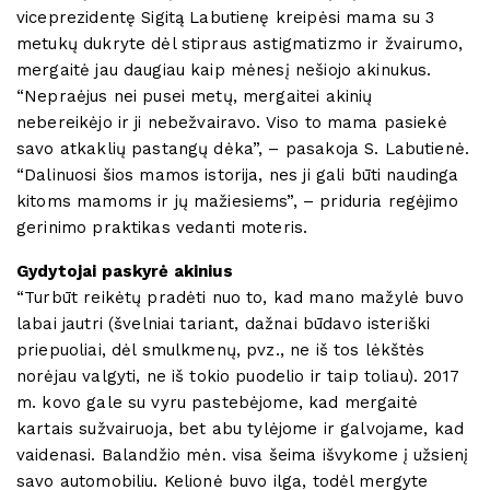
viceprezidentę Sigitą Labutienę kreipėsi mama su 3
metukų dukryte dėl stipraus astigmatizmo ir žvairumo,
mergaitė jau daugiau kaip mėnesį nešiojo akinukus.
“Nepraėjus nei pusei metų, mergaitei akinių
nebereikėjo ir ji nebežvairavo. Viso to mama pasiekė
savo atkaklių pastangų dėka”, – pasakoja S. Labutienė.
“Dalinuosi šios mamos istorija, nes ji gali būti naudinga
kitoms mamoms ir jų mažiesiems”, – priduria regėjimo
gerinimo praktikas vedanti moteris.
Gydytojai paskyrė akinius
“Turbūt reikėtų pradėti nuo to, kad mano mažylė buvo
labai jautri (švelniai tariant, dažnai būdavo isteriški
priepuoliai, dėl smulkmenų, pvz., ne iš tos lėkštės
norėjau valgyti, ne iš tokio puodelio ir taip toliau). 2017
m. kovo gale su vyru pastebėjome, kad mergaitė
kartais sužvairuoja, bet abu tylėjome ir galvojame, kad
vaidenasi. Balandžio mėn. visa šeima išvykome į užsienį
savo automobiliu. Kelionė buvo ilga, todėl mergyte