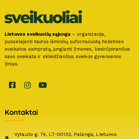
Lietuvos sveikuolių sąjunga
– organizacija,
puoselėjanti tautos išminčių suformuluotą holistinės
sveikatos sampratą, jungianti žmones, besirūpinančius
savo sveikata ir skleidžiančius sveikos gyvensenos
žinias.
Kontaktai
Vytauto g. 74, LT-00132, Palanga, Lietuvos