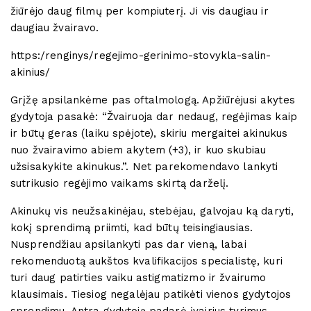
žiūrėjo daug filmų per kompiuterį. Ji vis daugiau ir
daugiau žvairavo.
https:/renginys/regejimo-gerinimo-stovykla-salin-
akinius/
Grįžę apsilankėme pas oftalmologą. Apžiūrėjusi akytes
gydytoja pasakė: “Žvairuoja dar nedaug, regėjimas kaip
ir būtų geras (laiku spėjote), skiriu mergaitei akinukus
nuo žvairavimo abiem akytem (+3), ir kuo skubiau
užsisakykite akinukus.”. Net parekomendavo lankyti
sutrikusio regėjimo vaikams skirtą darželį.
Akinukų vis neužsakinėjau, stebėjau, galvojau ką daryti,
kokį sprendimą priimti, kad būtų teisingiausias.
Nusprendžiau apsilankyti pas dar vieną, labai
rekomenduotą aukštos kvalifikacijos specialistę, kuri
turi daug patirties vaiku astigmatizmo ir žvairumo
klausimais. Tiesiog negalėjau patikėti vienos gydytojos
sprendimu. Antra gydytoją padarė įvairius tyrimus