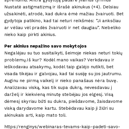
Nustatė astigmatizmą ir išrašė akinukus (+4). Delsiau
užsakinėti, atrodė, kad dukra ėmė mažiau žvairuoti. Bet
gydytoja patikino, kad tai neturi reikšmės: ”Ji anksčiau
ar vėliau vėl pradės žvairuoti ir net daugiau”. Nebeliko
nieko kaip pirkti akinius.
Per akinius nepažino savo mokytojos
Negalėjau su tuo susitaikyti, šeimoje niekas neturi tokių
problemų.Iš kur? Kodėl mano vaikas? Verkdavau ir
ieškodavau atsakymų, kodėl taip galėjo nutikti, bet
visada tikėjau ir galvojau, kad tai susiję su jos jautrumu.
Auginu ne pirmą vaikelį ir nieko panašaus nėra buvę.
Analizavau viską, kas tik supa dukrą, nevesdavau į
darželį ir kiekvieną minutę stebėjau jos elgesį. Visą
dėmesį skyriau būti su dukra, piešdavome, žaisdavome
viską darydavome kartu. Stebėdavau kaip ji žiūri su
akinukais arti, kaip mato toli.
https:/renginys/webinaras-tevams-kaip-padeti-savo-