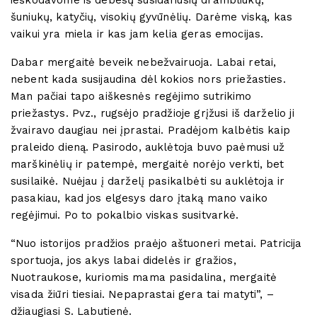
šuniukų, katyčių, visokių gyvūnėlių. Darėme viską, kas
vaikui yra miela ir kas jam kelia geras emocijas.
Dabar mergaitė beveik nebežvairuoja. Labai retai,
nebent kada susijaudina dėl kokios nors priežasties.
Man pačiai tapo aiškesnės regėjimo sutrikimo
priežastys. Pvz., rugsėjo pradžioje grįžusi iš darželio ji
žvairavo daugiau nei įprastai. Pradėjom kalbėtis kaip
praleido dieną. Pasirodo, auklėtoja buvo paėmusi už
marškinėlių ir patempė, mergaitė norėjo verkti, bet
susilaikė. Nuėjau į darželį pasikalbėti su auklėtoja ir
pasakiau, kad jos elgesys daro įtaką mano vaiko
regėjimui. Po to pokalbio viskas susitvarkė.
“Nuo istorijos pradžios praėjo aštuoneri metai. Patricija
sportuoja, jos akys labai didelės ir gražios,
Nuotraukose, kuriomis mama pasidalina, mergaitė
visada žiūri tiesiai. Nepaprastai gera tai matyti”, –
džiaugiasi S. Labutienė.