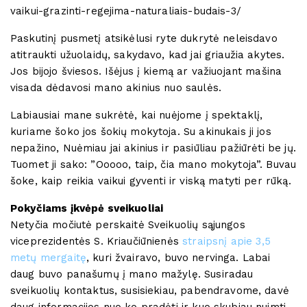
vaikui-grazinti-regejima-naturaliais-budais-3/
Paskutinį pusmetį atsikėlusi ryte dukrytė neleisdavo
atitraukti užuolaidų, sakydavo, kad jai griaužia akytes.
Jos bijojo šviesos. Išėjus į kiemą ar važiuojant mašina
visada dėdavosi mano akinius nuo saulės.
Labiausiai mane sukrėtė, kai nuėjome į spektaklį,
kuriame šoko jos šokių mokytoja. Su akinukais ji jos
nepažino, Nuėmiau jai akinius ir pasiūliau pažiūrėti be jų.
Tuomet ji sako: ”Ooooo, taip, čia mano mokytoja”. Buvau
šoke, kaip reikia vaikui gyventi ir viską matyti per rūką.
Pokyčiams įkvėpė sveikuoliai
Netyčia močiutė perskaitė Sveikuolių sąjungos
viceprezidentės S. Kriaučiūnienės
straipsnį apie 3,5
metų mergaitę
, kuri žvairavo, buvo nervinga. Labai
daug buvo panašumų į mano mažylę. Susiradau
sveikuolių kontaktus, susisiekiau, pabendravome, davė
daug informacijos nuo ko pradėti ir kuo skubiau nuimti