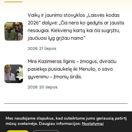
Vaikų ir jaunimo stovyklos „Laisvės kodas
2026“ dalyvė: „Čia nėra ko gėdytis ar jaustis
nesaugiai. Kiekvieną kartą kai čia sugrįžtu,
jaučiuosi lyg grįžau namo“
2026 21 liepos
Mirė Kazimieras Ilginis – žmogus, dviračiu
pasiekęs pusiaukelę iki Mėnulio, o savo
gyvenimu – žmonių širdis.
2026 20 liepos
© 2025 Sveikuoliai. Visos teisės saugomos. Svetainė
Mes naudojame slapukus, kad suteiktume jums geriausią patirtį
sukurta
ARCA4.lt
mūsų svetainėje.
Daugiau informacijos:
Nustatymai