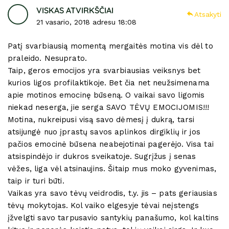
VISKAS ATVIRKŠČIAI
Atsakyti
21 vasario, 2018 adresu 18:08
Patį svarbiausią momentą mergaitės motina vis dėl to
praleido. Nesuprato.
Taip, geros emocijos yra svarbiausias veiksnys bet
kurios ligos profilaktikoje. Bet čia net neužsimenama
apie motinos emocinę būseną. O vaikai savo ligomis
niekad neserga, jie serga SAVO TĖVŲ EMOCIJOMIS!!!
Motina, nukreipusi visą savo dėmesį į dukrą, tarsi
atsijungė nuo įprastų savos aplinkos dirgiklių ir jos
pačios emocinė būsena neabejotinai pagerėjo. Visa tai
atsispindėjo ir dukros sveikatoje. Sugrįžus į senas
vėžes, liga vėl atsinaujins. Šitaip mus moko gyvenimas,
taip ir turi būti.
Vaikas yra savo tėvų veidrodis, t.y. jis – pats geriausias
tėvų mokytojas. Kol vaiko elgesyje tėvai neįstengs
įžvelgti savo tarpusavio santykių panašumo, kol kaltins