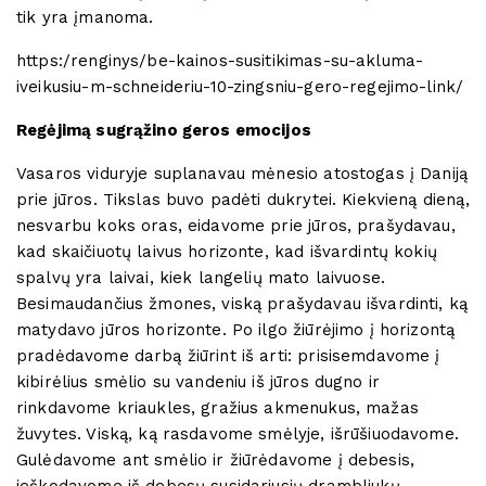
tik yra įmanoma.
https:/renginys/be-kainos-susitikimas-su-akluma-
iveikusiu-m-schneideriu-10-zingsniu-gero-regejimo-link/
Regėjimą sugrąžino geros emocijos
Vasaros viduryje suplanavau mėnesio atostogas į Daniją
prie jūros. Tikslas buvo padėti dukrytei. Kiekvieną dieną,
nesvarbu koks oras, eidavome prie jūros, prašydavau,
kad skaičiuotų laivus horizonte, kad išvardintų kokių
spalvų yra laivai, kiek langelių mato laivuose.
Besimaudančius žmones, viską prašydavau išvardinti, ką
matydavo jūros horizonte. Po ilgo žiūrėjimo į horizontą
pradėdavome darbą žiūrint iš arti: prisisemdavome į
kibirėlius smėlio su vandeniu iš jūros dugno ir
rinkdavome kriaukles, gražius akmenukus, mažas
žuvytes. Viską, ką rasdavome smėlyje, išrūšiuodavome.
Gulėdavome ant smėlio ir žiūrėdavome į debesis,
ieškodavome iš debesų susidariusių drambliukų,