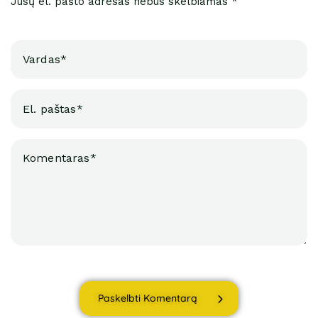
Jūsų el. pašto adresas nebus skelbiamas *
Paskelbti Komentarą