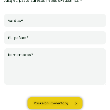
Jūsų el. pašto adresas nebus skelbiamas *
Paskelbti Komentarą