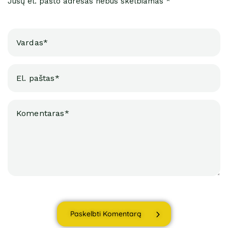
Jūsų el. pašto adresas nebus skelbiamas *
Paskelbti Komentarą