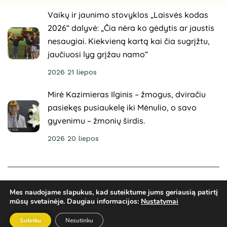
Vaikų ir jaunimo stovyklos „Laisvės kodas
2026“ dalyvė: „Čia nėra ko gėdytis ar jaustis
nesaugiai. Kiekvieną kartą kai čia sugrįžtu,
jaučiuosi lyg grįžau namo“
2026 21 liepos
Mirė Kazimieras Ilginis – žmogus, dviračiu
pasiekęs pusiaukelę iki Mėnulio, o savo
gyvenimu – žmonių širdis.
2026 20 liepos
© 2025 Sveikuoliai. Visos teisės saugomos. Svetainė
Mes naudojame slapukus, kad suteiktume jums geriausią patirtį
sukurta
ARCA4.lt
mūsų svetainėje.
Daugiau informacijos:
Nustatymai
Privatumo politika
El. parduotuvės taisyklės
Ginčų sprendimai
Sutinku
Nesutinku