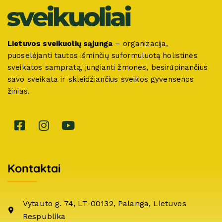
Lietuvos sveikuolių sąjunga
– organizacija,
puoselėjanti tautos išminčių suformuluotą holistinės
sveikatos sampratą, jungianti žmones, besirūpinančius
savo sveikata ir skleidžiančius sveikos gyvensenos
žinias.
Kontaktai
Vytauto g. 74, LT-00132, Palanga, Lietuvos
Respublika