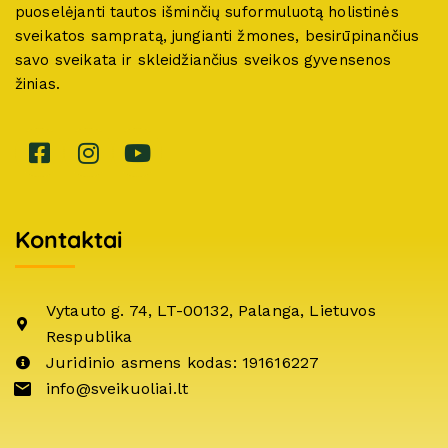
puoselėjanti tautos išminčių suformuluotą holistinės
sveikatos sampratą, jungianti žmones, besirūpinančius
savo sveikata ir skleidžiančius sveikos gyvensenos
žinias.
Kontaktai
Vytauto g. 74, LT-00132, Palanga, Lietuvos
Respublika
Juridinio asmens kodas: 191616227
info@sveikuoliai.lt