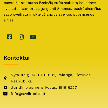
puoselėjanti tautos išminčių suformuluotą holistinės
sveikatos sampratą, jungianti žmones, besirūpinančius
savo sveikata ir skleidžiančius sveikos gyvensenos
žinias.
Kontaktai
Vytauto g. 74, LT-00132, Palanga, Lietuvos
Respublika
Juridinio asmens kodas: 191616227
info@sveikuoliai.lt