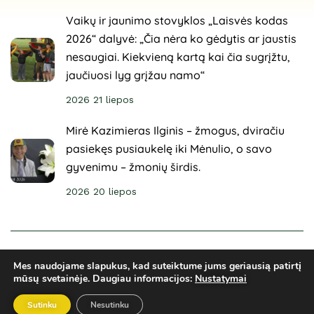
Vaikų ir jaunimo stovyklos „Laisvės kodas
2026“ dalyvė: „Čia nėra ko gėdytis ar jaustis
nesaugiai. Kiekvieną kartą kai čia sugrįžtu,
jaučiuosi lyg grįžau namo“
2026 21 liepos
Mirė Kazimieras Ilginis – žmogus, dviračiu
pasiekęs pusiaukelę iki Mėnulio, o savo
gyvenimu – žmonių širdis.
2026 20 liepos
© 2025 Sveikuoliai. Visos teisės saugomos. Svetainė
Mes naudojame slapukus, kad suteiktume jums geriausią patirtį
sukurta
ARCA4.lt
mūsų svetainėje.
Daugiau informacijos:
Nustatymai
Privatumo politika
El. parduotuvės taisyklės
Ginčų sprendimai
Sutinku
Nesutinku