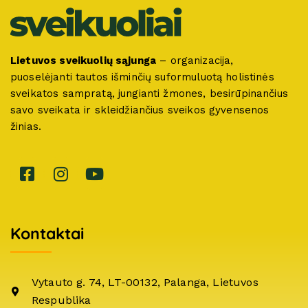
Lietuvos sveikuolių sąjunga
– organizacija,
puoselėjanti tautos išminčių suformuluotą holistinės
sveikatos sampratą, jungianti žmones, besirūpinančius
savo sveikata ir skleidžiančius sveikos gyvensenos
žinias.
Kontaktai
Vytauto g. 74, LT-00132, Palanga, Lietuvos
Respublika