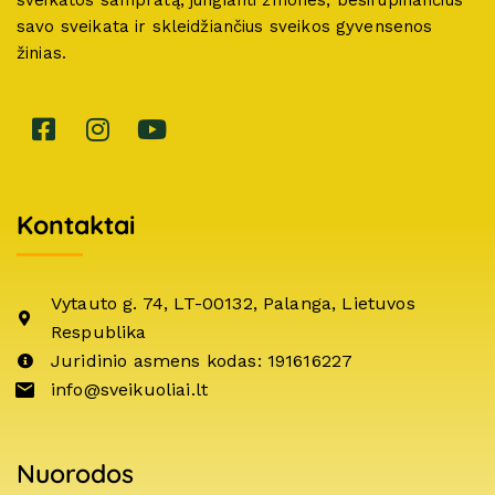
sveikatos sampratą, jungianti žmones, besirūpinančius
savo sveikata ir skleidžiančius sveikos gyvensenos
žinias.
Kontaktai
Vytauto g. 74, LT-00132, Palanga, Lietuvos
Respublika
Juridinio asmens kodas: 191616227
info@sveikuoliai.lt
Nuorodos