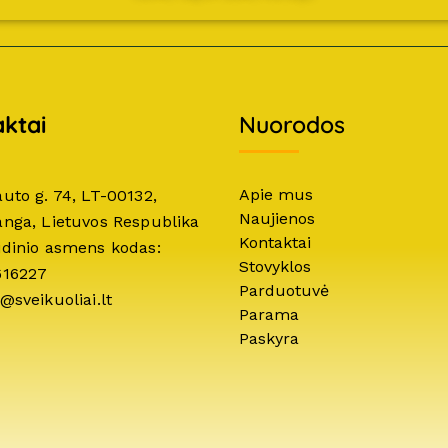
ktai
Nuorodos
Apie mus
auto g. 74, LT-00132,
Naujienos
anga, Lietuvos Respublika
Kontaktai
idinio asmens kodas:
Stovyklos
616227
Parduotuvė
@sveikuoliai.lt
Parama
Paskyra