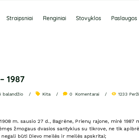
Straipsniai
Renginiai
Stovyklos
Paslaugos
– 1987
 balandžio
Kita
0
 Komentarai
1233 Perž
908 m. sausio 27 d., Bagrėne, Prienų rajone, mirė 1987 m.
ėmęs žmogaus dvasios santykius su tikrove, ne tik apibrė
negali būti Dievo meilės ir meilės apskritai;