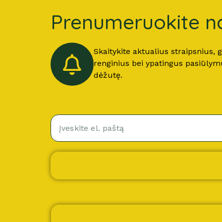
Prenumeruokite na
Skaitykite aktualius straipsnius,
renginius bei ypatingus pasiūlymus
dėžutę.