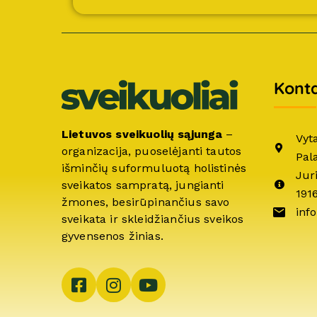
Konta
Lietuvos sveikuolių sąjunga
–
Vyt
organizacija, puoselėjanti tautos
Pal
išminčių suformuluotą holistinės
Jur
sveikatos sampratą, jungianti
191
žmones, besirūpinančius savo
info
sveikata ir skleidžiančius sveikos
gyvensenos žinias.