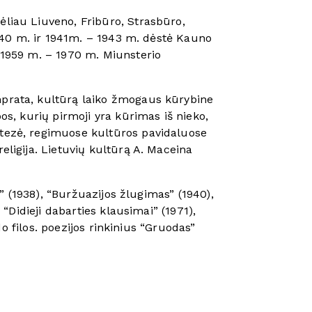
ėliau Liuveno, Fribūro, Strasbūro,
-1940 m. ir 1941m. – 1943 m. dėstė Kauno
, 1959 m. – 1970 m. Miunsterio
amprata, kultūrą laiko žmogaus kūrybine
bos, kurių pirmoji yra kūrimas iš nieko,
intezė, regimuose kultūros pavidaluose
eligija. Lietuvių kultūrą A. Maceina
s” (1938), “Buržuazijos žlugimas” (1940),
 “Didieji dabarties klausimai” (1971),
ido filos. poezijos rinkinius “Gruodas”