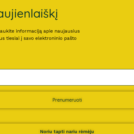
ujienlaiškį
 gaukite informaciją apie naujausius
 tiesiai į savo elektroninio pašto
Prenumeruoti
Noriu tapti nariu rėmėju