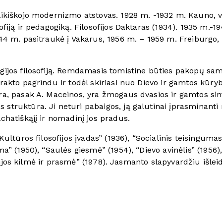
talikiškojo modernizmo atstovas. 1928 m. -1932 m. Kauno, v
sofiją ir pedagogiką. Filosofijos Daktaras (1934). 1935 m.
1944 m. pasitraukė į Vakarus, 1956 m. – 1959 m. Freiburgo
ligijos filosofiją. Remdamasis tomistine būties pakopų s
trakto pagrindu ir todėl skiriasi nuo Dievo ir gamtos kūry
tūra, pasak A. Maceinos, yra žmogaus dvasios ir gamtos s
struktūra. Ji neturi pabaigos, ją galutinai įprasminanti r
lchatiškąjį ir nomadinį jos pradus.
 Kultūros filosofijos įvadas” (1936), “Socialinis teisinguma
ma” (1950), “Saulės giesmė” (1954), “Dievo avinėlis” (1956),
osofijos kilmė ir prasmė” (1978). Jasmanto slapyvardžiu išle