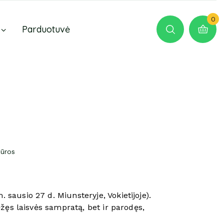
0
Parduotuvė
iūros
 sausio 27 d. Miunsteryje, Vokietijoje).
žęs laisvės sampratą, bet ir parodęs,