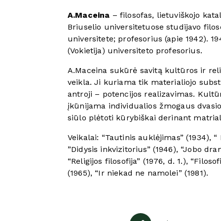
A.Maceina
– filosofas, lietuviškojo ka
Briuselio universitetuose studijavo filo
universitete; profesorius (apie 1942). 
(Vokietija) universiteto profesorius.
A.Maceina sukūrė savitą kultūros ir re
veikla. Ji kuriama tik materialiojo subs
antroji – potencijos realizavimas. Kul
įkūnijama individualios žmogaus dvasios 
siūlo plėtoti kūrybiškai derinant matria
Veikalai: “Tautinis auklėjimas” (1934), “
”Didysis inkvizitorius” (1946), “Jobo dra
“Religijos filosofija” (1976, d. 1.), “Fil
(1965), “Ir niekad ne namolei” (1981).