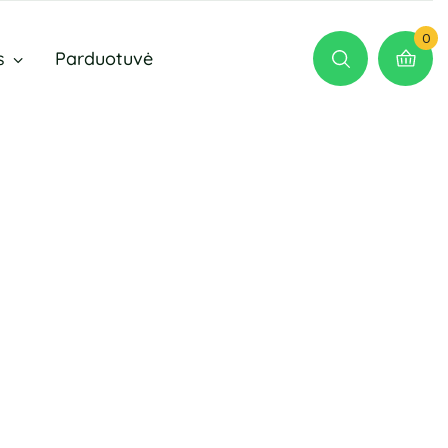
0
s
Parduotuvė