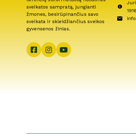
Jur
sveikatos sampratą, jungianti
191
žmones, besirūpinančius savo
info
sveikata ir skleidžiančius sveikos
gyvensenos žinias.