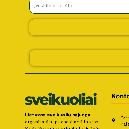
Konta
Lietuvos sveikuolių sąjunga
–
Vyt
organizacija, puoselėjanti tautos
Pal
išminčių suformuluotą holistinės