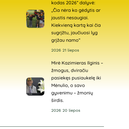
kodas 2026“ dalyvė:
„Čia nėra ko gėdytis ar
jaustis nesaugiai.
Kiekvieną kartą kai čia
sugrįžtu, jaučiuosi lyg
grįžau namo“
2026 21 liepos
Mirė Kazimieras Ilginis –
žmogus, dviračiu
pasiekęs pusiaukelę iki
Mėnulio, o savo
gyvenimu – žmonių
širdis.
2026 20 liepos