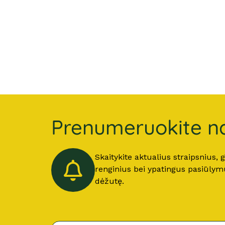
Prenumeruokite na
Skaitykite aktualius straipsnius,
renginius bei ypatingus pasiūlymus
dėžutę.