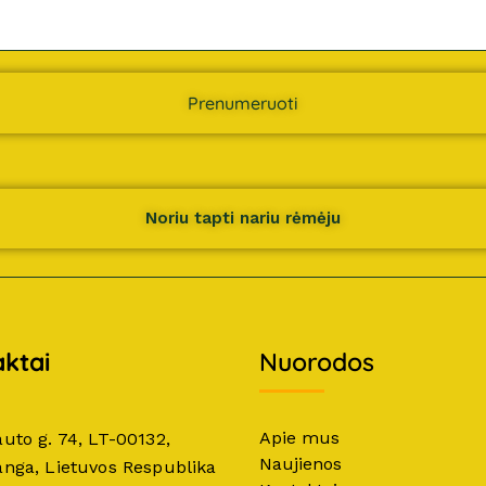
Prenumeruoti
Noriu tapti nariu rėmėju
ktai
Nuorodos
Apie mus
auto g. 74, LT-00132,
Naujienos
anga, Lietuvos Respublika