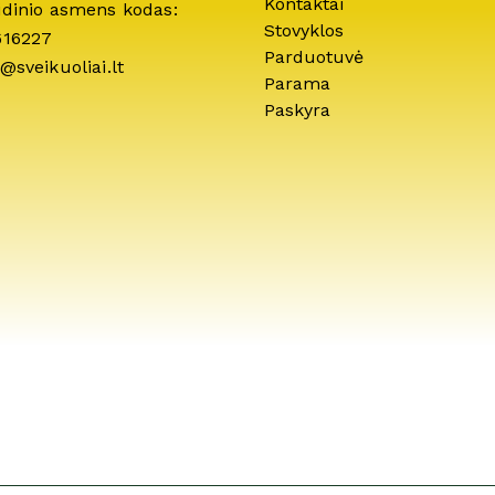
Kontaktai
idinio asmens kodas:
Stovyklos
616227
Parduotuvė
@sveikuoliai.lt
Parama
Paskyra