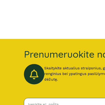
Prenumeruokite na
Skaitykite aktualius straipsnius,
renginius bei ypatingus pasiūlymus
dėžutę.