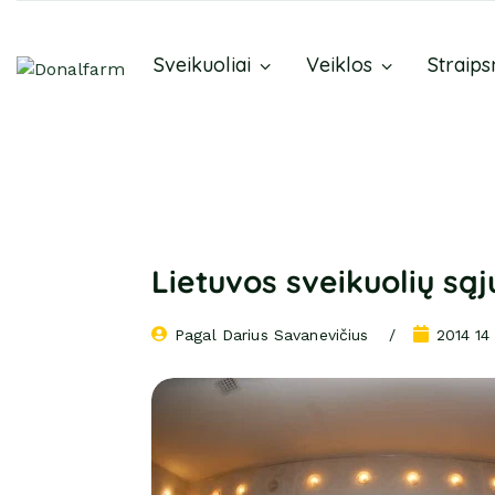
Sveikuoliai
Veiklos
Straips
Lietuvos sveikuolių sąj
Pagal 
Darius Savanevičius
2014 14