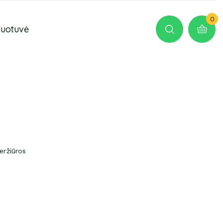
0
duotuvė
eržiūros