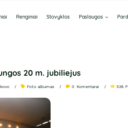
niai
Renginiai
Stovyklos
Paslaugos
Par
ungos 20 m. jubiliejus
 kovo
Foto albumas
0
 Komentarai
538 P