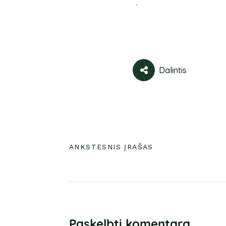
Dalintis
ANKSTESNIS ĮRAŠAS
Paskelbti komentarą