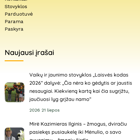
Stovyklos
Parduotuvė
Parama
Paskyra
Naujausi įrašai
Vaikų ir jaunimo stovyklos „Laisvės kodas
2026“ dalyvė: „Čia nėra ko gėdytis ar jaustis
nesaugiai. Kiekvieną kartą kai čia sugrįžtu,
jaučiuosi lyg grįžau namo“
2026 21 liepos
Mirė Kazimieras Ilginis – žmogus, dviračiu
pasiekęs pusiaukelę iki Mėnulio, o savo