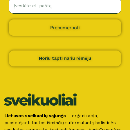
Prenumeruoti
Noriu tapti nariu rėmėju
Lietuvos sveikuolių sąjunga
– organizacija,
puoselėjanti tautos išminčių suformuluotą holistinės
sveikatos sampratą, jungianti žmones, besirūpinančius