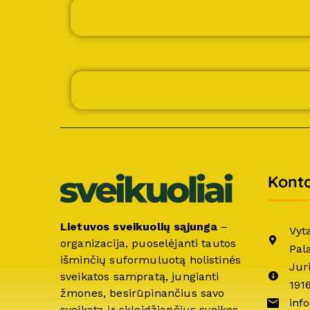
Konta
Lietuvos sveikuolių sąjunga
–
Vyt
organizacija, puoselėjanti tautos
Pal
išminčių suformuluotą holistinės
Jur
sveikatos sampratą, jungianti
191
žmones, besirūpinančius savo
info
sveikata ir skleidžiančius sveikos