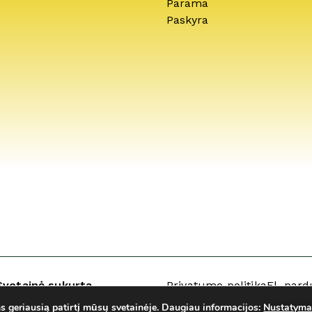
Parama
Paskyra
Svetainė sukurta
Privatumo politika
El. pard
geriausią patirtį mūsų svetainėje.
Daugiau informacijos:
Nustatyma