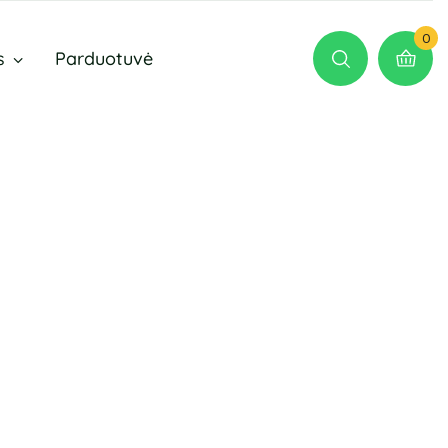
0
s
Parduotuvė