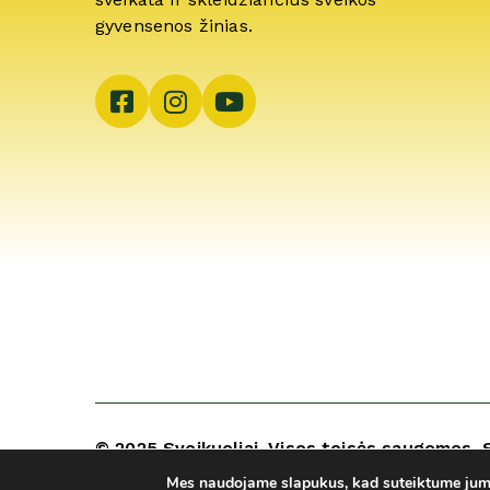
gyvensenos žinias.
© 2025 Sveikuoliai. Visos teisės saugomos. 
ARCA4.lt
Mes naudojame slapukus, kad suteiktume jums 