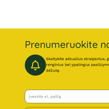
Prenumeruokite na
Skaitykite aktualius straipsnius,
renginius bei ypatingus pasiūlymus
dėžutę.