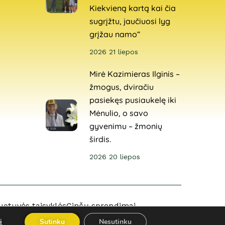
Kiekvieną kartą kai čia
sugrįžtu, jaučiuosi lyg
grįžau namo“
2026 21 liepos
Mirė Kazimieras Ilginis –
žmogus, dviračiu
pasiekęs pusiaukelę iki
Mėnulio, o savo
gyvenimu – žmonių
širdis.
2026 20 liepos
uotuvės taisyklės
Ginčų sprendimai
i
Sutinku
Nesutinku