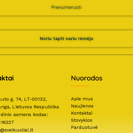
Prenumeruoti
Noriu tapti nariu rėmėju
ktai
Nuorodos
Apie mus
auto g. 74, LT-00132,
Naujienos
anga, Lietuvos Respublika
Kontaktai
idinio asmens kodas:
Stovyklos
616227
Parduotuvė
@sveikuoliai.lt