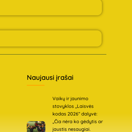
Naujausi įrašai
Vaikų ir jaunimo
stovyklos „Laisvės
kodas 2026“ dalyvė:
„Čia nėra ko gėdytis ar
jaustis nesaugiai.