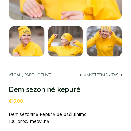
ATGAL Į PARDUOTUVĘ
ANKSTESNIS
KITAS
Demisezoninė kepurė
€
15.00
Demisezoninė kepurė be pašiltinimo.
100 proc. medvilnė