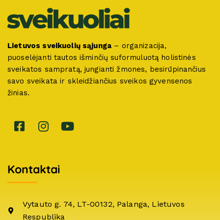
Lietuvos sveikuolių sąjunga
– organizacija,
puoselėjanti tautos išminčių suformuluotą holistinės
sveikatos sampratą, jungianti žmones, besirūpinančius
savo sveikata ir skleidžiančius sveikos gyvensenos
žinias.
Kontaktai
Vytauto g. 74, LT-00132, Palanga, Lietuvos
Respublika