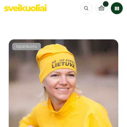
0
Išparduota