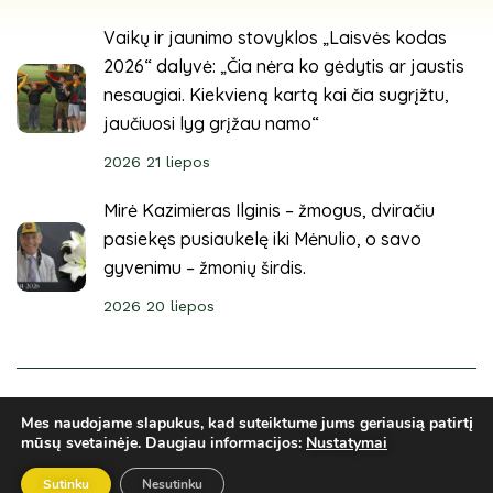
Vaikų ir jaunimo stovyklos „Laisvės kodas
2026“ dalyvė: „Čia nėra ko gėdytis ar jaustis
nesaugiai. Kiekvieną kartą kai čia sugrįžtu,
jaučiuosi lyg grįžau namo“
2026 21 liepos
Mirė Kazimieras Ilginis – žmogus, dviračiu
pasiekęs pusiaukelę iki Mėnulio, o savo
gyvenimu – žmonių širdis.
2026 20 liepos
© 2025 Sveikuoliai. Visos teisės saugomos. Svetainė
Mes naudojame slapukus, kad suteiktume jums geriausią patirtį
sukurta
ARCA4.lt
mūsų svetainėje.
Daugiau informacijos:
Nustatymai
Privatumo politika
El. parduotuvės taisyklės
Ginčų sprendimai
Sutinku
Nesutinku